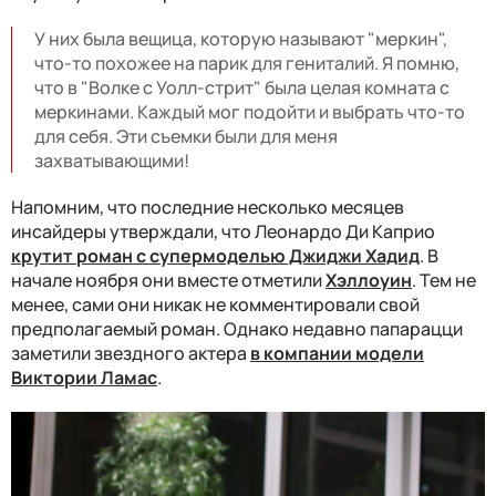
У них была вещица, которую называют "меркин",
что-то похожее на парик для гениталий. Я помню,
что в "Волке с Уолл-стрит" была целая комната с
меркинами. Каждый мог подойти и выбрать что-то
для себя. Эти съемки были для меня
захватывающими!
Напомним, что последние несколько месяцев
инсайдеры утверждали, что Леонардо Ди Каприо
крутит роман с супермоделью Джиджи Хадид
. В
начале ноября они вместе отметили
Хэллоуин
. Тем не
менее, сами они никак не комментировали свой
предполагаемый роман. Однако недавно папарацци
заметили звездного актера
в компании модели
Виктории Ламас
.