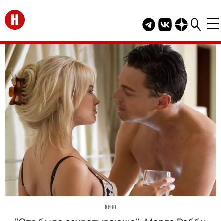
Перейти на главную
Telegram канал HEL
Группа HELLO В
Канал HELLO
КИНО