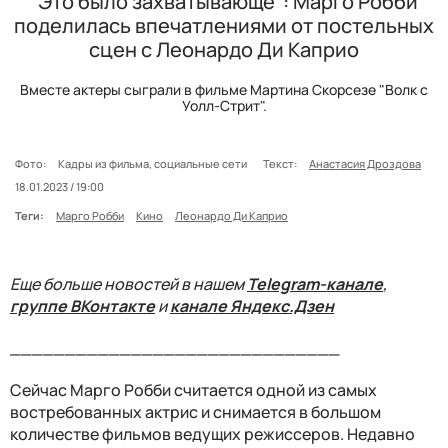
"Это было захватывающе": Марго Робби
поделилась впечатлениями от постельных
сцен с Леонардо Ди Каприо
Вместе актеры сыграли в фильме Мартина Скорсезе "Волк с
Уолл-Стрит".
Фото:
Кадры из фильма, социальные сети
Текст:
Анастасия Дроздова
18.01.2023 / 19:00
Теги:
Марго Робби
Кино
Леонардо Ди Каприо
Еще больше новостей в нашем
Telegram-канале
,
группе ВКонтакте
и
канале Яндекс.Дзен
______________________________
Сейчас Марго Робби считается одной из самых
востребованных актрис и снимается в большом
количестве фильмов ведущих режиссеров. Недавно