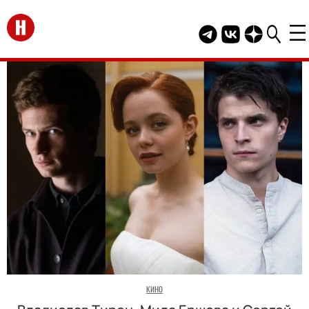
Перейти на главную
Telegram канал HEL
Группа HELLO В
Канал HELLO
КИНО