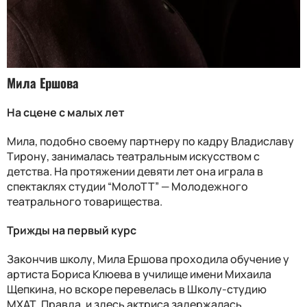
Мила Ершова
На сцене с малых лет
Мила, подобно своему партнеру по кадру Владиславу
Тирону, занималась театральным искусством с
детства. На протяжении девяти лет она играла в
спектаклях студии “МолоТТ” — Молодежного
театрального товарищества.
Трижды на первый курс
Закончив школу, Мила Ершова проходила обучение у
артиста Бориса Клюева в училище имени Михаила
Щепкина, но вскоре перевелась в Школу-студию
МХАТ. Правда, и здесь актриса задержалась