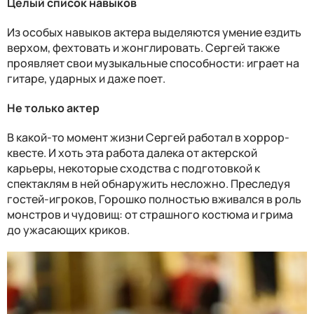
Целый список навыков
Из особых навыков актера выделяются умение ездить
верхом, фехтовать и жонглировать. Сергей также
проявляет свои музыкальные способности: играет на
гитаре, ударных и даже поет.
Не только актер
В какой-то момент жизни Сергей работал в хоррор-
квесте. И хоть эта работа далека от актерской
карьеры, некоторые сходства с подготовкой к
спектаклям в ней обнаружить несложно. Преследуя
гостей-игроков, Горошко полностью вживался в роль
монстров и чудовищ: от страшного костюма и грима
до ужасающих криков.