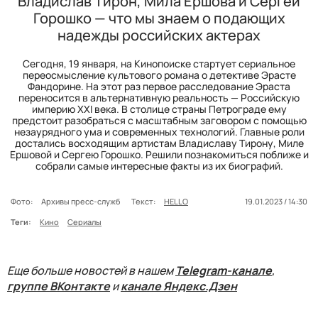
Владислав Тирон, Мила Ершова и Сергей
Горошко — что мы знаем о подающих
надежды российских актерах
Сегодня, 19 января, на Кинопоиске стартует сериальное
переосмысление культового романа о детективе Эрасте
Фандорине. На этот раз первое расследование Эраста
переносится в альтернативную реальность — Российскую
империю XXI века. В столице страны Петрограде ему
предстоит разобраться с масштабным заговором с помощью
незаурядного ума и современных технологий. Главные роли
достались восходящим артистам Владиславу Тирону, Миле
Ершовой и Сергею Горошко. Решили познакомиться поближе и
собрали самые интересные факты из их биографий.
Фото:
Архивы пресс-служб
Текст:
HELLO
19.01.2023 / 14:30
Теги:
Кино
Сериалы
Еще больше новостей в нашем
Telegram-канале
,
группе ВКонтакте
и
канале Яндекс.Дзен
______________________________