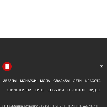
Перейти на главную
Нап
ЗВЕЗДЫ
МОНАРХИ
МОДА
СВАДЬБЫ
ДЕТИ
КРАСОТА
СТИЛЬ ЖИЗНИ
КИНО
СОБЫТИЯ
ГОРОСКОП
ВИДЕО
ООО «Медиа Технология» (2019-2026). ОГРН 1197746707311,