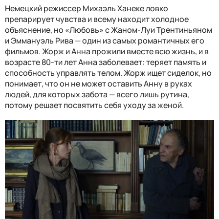
Немецкий режиссер Михаэль Ханеке ловко
препарирует чувства и всему находит холодное
объяснение, но «Любовь» с Жаном-Луи Трентиньяном
и Эммануэль Рива
—
один из самых романтичных его
фильмов. Жорж и Анна прожили вместе всю жизнь, и в
возрасте 80-ти лет Анна заболевает: теряет память и
способность управлять телом. Жорж ищет сиделок, но
понимает, что он не может оставить Анну в руках
людей, для которых забота
—
всего лишь рутина,
потому решает посвятить себя уходу за женой.