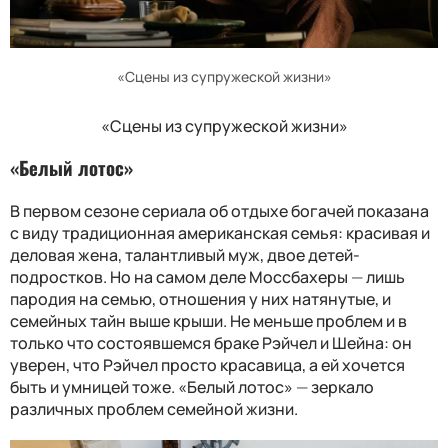
«Сцены из супружеской жизни»
«Сцены из супружеской жизни»
«Белый лотос»
В первом сезоне сериала об отдыхе богачей показана
с виду традиционная американская семья: красивая и
деловая жена, талантливый муж, двое детей-
подростков. Но на самом деле Моссбахеры
—
лишь
пародия на семью, отношения у них натянутые, и
семейных тайн выше крыши. Не меньше проблем и в
только что состоявшемся браке Рэйчел и Шейна: он
уверен, что Рэйчел просто красавица, а ей хочется
быть и умницей тоже. «Белый лотос»
—
зеркало
различных проблем семейной жизни.