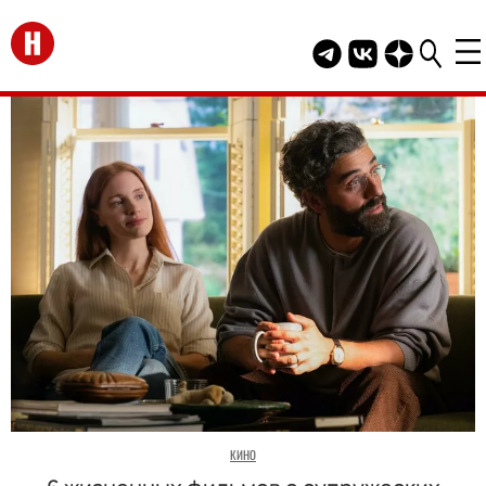
Перейти на главную
Telegram канал HEL
Группа HELLO В
Канал HELLO
КИНО