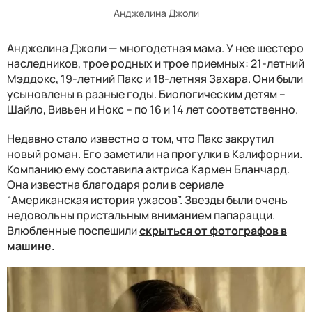
Анджелина Джоли
Анджелина Джоли — многодетная мама. У нее шестеро
наследников, трое родных и трое приемных: 21-летний
Мэддокс, 19-летний Пакс и 18-летняя Захара. Они были
усыновлены в разные годы. Биологическим детям –
Шайло, Вивьен и Нокс – по 16 и 14 лет соответственно.
Недавно стало известно о том, что Пакс закрутил
новый роман. Его заметили на прогулки в Калифорнии.
Компанию ему составила актриса Кармен Бланчард.
Она известна благодаря роли в сериале
“Американская история ужасов”. Звезды были очень
недовольны пристальным вниманием папарацци.
Влюбленные поспешили
скрыться от фотографов в
машине.