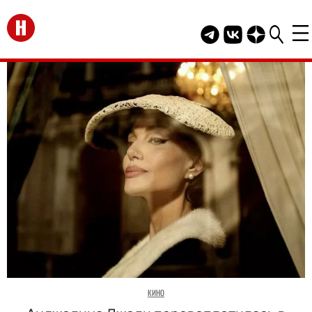
Перейти на главную
Telegram канал HEL
Группа HELLO В
Канал HELLO
КИНО