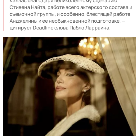
Каллас благодаря великолепному сценарию
Стивена Найта, работе всего актерского состава и
съемочной группы, и особенно, блестящей работе
Анджелины и ее необыкновенной подготовке, —
цитирует Deadline слова Пабло Ларраина.