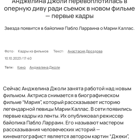
Анджелина Джоли перевоплотилась в
оперную диву ради съемок в новом фильме
— первые кадры
Звезда появится в байопике Пабло Ларраина о Марии Каллас.
Фото:
Кадры из фильмов
Текст:
Анастасия Дроздова
10.10.2023 / 17:40
Теги:
Кино
Анджелина Джоли
Сейчас Анджелина Джоли занята работой над новым
фильмом. Актриса снимается в биографическом
фильме “Мария”, который рассказывает историю
легендарной певицы Марии Каллас. В сети появились
первые кадры из ленты. Их опубликовал режиссер
байопика Пабло Ларраин. Его называют мастером
рассказывания человеческих историй —
кинематографист является автором картин “Джеки”,