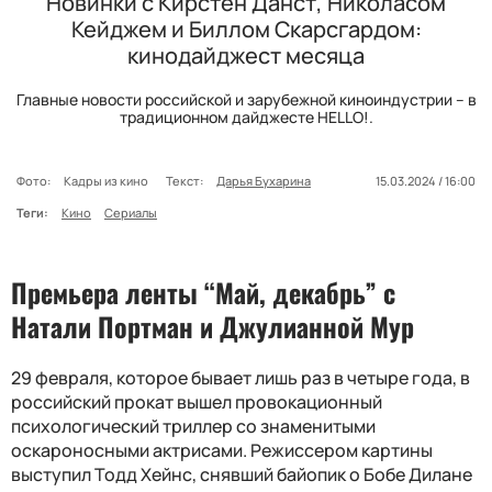
Новинки с Кирстен Данст, Николасом
Кейджем и Биллом Скарсгардом:
кинодайджест месяца
Главные новости российской и зарубежной киноиндустрии – в
традиционном дайджесте HELLO!.
Фото:
Кадры из кино
Текст:
Дарья Бухарина
15.03.2024 / 16:00
Теги:
Кино
Сериалы
Премьера ленты “Май, декабрь” с
Натали Портман и Джулианной Мур
29 февраля, которое бывает лишь раз в четыре года, в
российский прокат вышел провокационный
психологический триллер со знаменитыми
оскароносными актрисами. Режиссером картины
выступил Тодд Хейнс, снявший байопик о Бобе Дилане