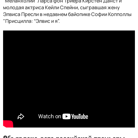
“Меланхолии” Ларса фон Триера Кирстен Данст и
молодая актриса Кейли Спейни, сыгравшая жену
Элвиса Пресли в недавнем байопике Софии Копполлы
"Присцилла: “Элвис и я”.