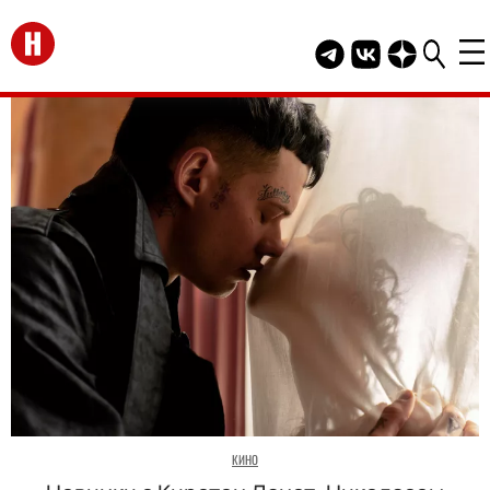
Перейти на главную
Telegram канал HEL
Группа HELLO В
Канал HELLO
КИНО