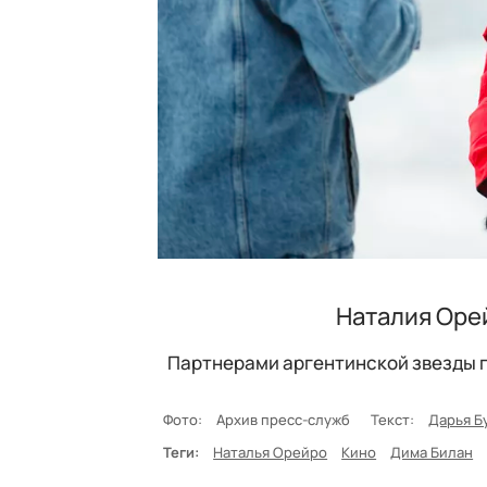
Наталия Оре
Партнерами аргентинской звезды п
Фото:
Архив пресс-служб
Текст:
Дарья Б
Теги:
Наталья Орейро
Кино
Дима Билан