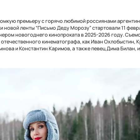
громкую премьеру с горячо любимой россиянами аргенти
и новой ленты “Письмо Деду Морозу” стартовали 11 февра
йнером новогоднего кинопроката в 2025-2026 году. Съе
ы отечественного кинематографа, как Иван Охлобыстин, 
мнова и Константин Каримов, а также певец Дима Билан,