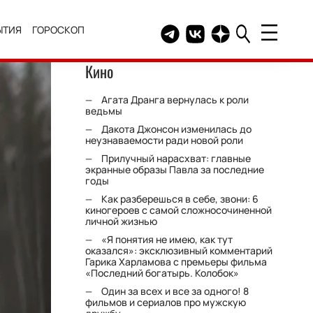
ЫТИЯ
ГОРОСКОП
Telegram канал HELLO
Группа HELLO Вконтакт
Канал HELLO в Дзе
Кино
Агата Дранга вернулась к роли
ведьмы
Дакота Джонсон изменилась до
неузнаваемости ради новой роли
Прилучный нарасхват: главные
экранные образы Павла за последние
годы
Как разберешься в себе, звони: 6
киногероев с самой сложносочиненной
личной жизнью
«Я понятия не имею, как тут
оказался»: эксклюзивный комментарий
Гарика Харламова с премьеры фильма
«Последний богатырь. Колобок»
Один за всех и все за одного! 8
фильмов и сериалов про мужскую