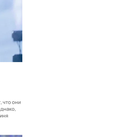
, что они
Однако,
оиня