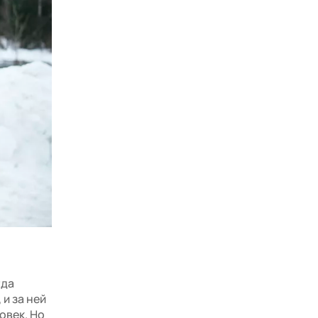
гда
 и за ней
овек. Но