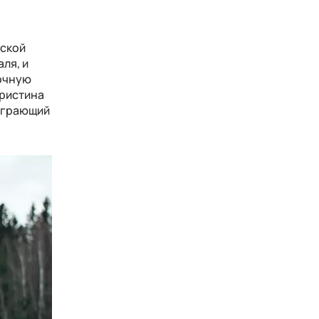
нской
ля, и
мочную
Кристина
 играющий