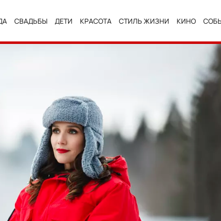
ДА
СВАДЬБЫ
ДЕТИ
КРАСОТА
СТИЛЬ ЖИЗНИ
КИНО
СОБ