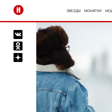
Перейти на главную
ЗВЕЗДЫ
МОНАРХИ
МО
Поделиться Вконтакте
Поделиться в Одноклассниках
Подписаться на нас в Дзен