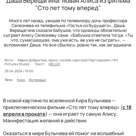
Даша Верещагина: новая Алиса из фильма
"Сто лет тому вперед"
Много лет назад, увидев по телевизору дочь профессора
Селезнева из телефильма «Гостья из будущего», Даша
Верещагина сказала бабушке, что однажды обязательно
сыграет Алису Селезневу сама. «Бабушка ответила тогда: «Ты
что, сумасшедшая, она уже есть, ее уже не сыграть», —
вспоминает Даша. Но все сбылось: ровно так, как загадывала.
Фото:
Мария Добрыгина, пресс-служба «Централ Партнершип» / Art
Pictures Studio
Текст:
HELLO!
29.04.2024 / 19:00
Теги:
Кино
Интервью
В новой картине по вселенной Кира Булычева —
приключенческом фильме «Сто лет тому вперед» (
с 18
апреля в прокате
) — она играет ту самую Алису.
Манифестация желаний в действии.
Оказаться в мире Булычева ей помог не волшебный