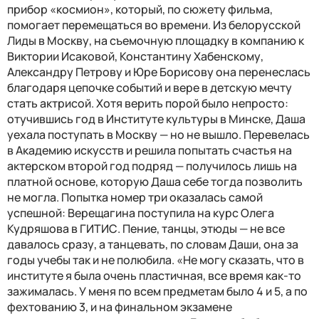
прибор «космион», который, по сюжету фильма,
помогает перемещаться во времени. Из белорусской
Лиды в Москву, на съемочную площадку в компанию к
Виктории Исаковой, Константину Хабенскому,
Александру Петрову и Юре Борисову она перенеслась
благодаря цепочке событий и вере в детскую мечту
стать актрисой. Хотя верить порой было непросто:
отучившись год в Институте культуры в Минске, Даша
уехала поступать в Москву — но не вышло. Перевелась
в Академию искусств и решила попытать счастья на
актерском второй год подряд — получилось лишь на
платной основе, которую Даша себе тогда позволить
не могла. Попытка номер три оказалась самой
успешной: Верещагина поступила на курс Олега
Кудряшова в ГИТИС. Пение, танцы, этюды — не все
давалось сразу, а танцевать, по словам Даши, она за
годы учебы так и не полюбила. «Не могу сказать, что в
институте я была очень пластичная, все время как-то
зажималась. У меня по всем предметам было 4 и 5, а по
фехтованию 3, и на финальном экзамене