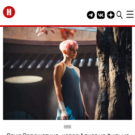
Перейти на главную
Telegram канал HEL
Группа HELLO В
Канал HELLO
КИНО