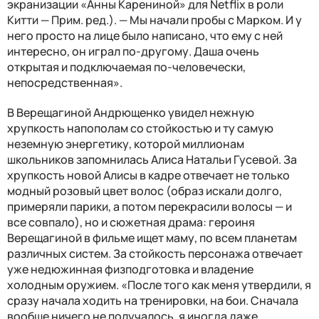
экранизации «Анны Карениной» для Netflix в роли
Китти — Прим. ред.). — Мы начали пробы с Марком. И у
него просто на лице было написано, что ему с ней
интересно, он играл по-другому. Даша очень
открытая и подключаемая по-человечески,
непосредственная».
В Верещагиной Андрющенко увидел нежную
хрупкость напополам со стойкостью и ту самую
неземную энергетику, которой миллионам
школьников запомнилась Алиса Натальи Гусевой. За
хрупкость новой Алисы в кадре отвечает не только
модный розовый цвет волос (образ искали долго,
примеряли парики, а потом перекрасили волосы — и
все совпало), но и сюжетная драма: героиня
Верещагиной в фильме ищет маму, по всем планетам
различных систем. За стойкость персонажа отвечает
уже недюжинная физподготовка и владение
холодным оружием. «После того как меня утвердили, я
сразу начала ходить на тренировки, на бои. Сначала
вообще ничего не получалось, я иногда даже