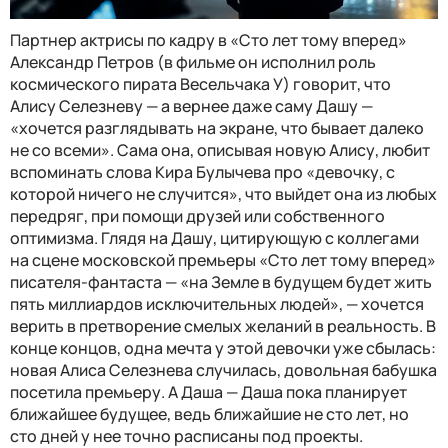
Партнер актрисы по кадру в «Сто лет тому вперед»
Александр Петров (в фильме он исполнил роль
космического пирата Весельчака У) говорит, что
Алису Селезневу — а вернее даже саму Дашу —
«хочется разглядывать на экране, что бывает далеко
не со всеми». Сама она, описывая новую Алису, любит
вспоминать слова Кира Булычева про «девочку, с
которой ничего не случится», что выйдет она из любых
передряг, при помощи друзей или собственного
оптимизма. Глядя на Дашу, цитирующую с коллегами
на сцене московской премьеры «Сто лет тому вперед»
писателя-фантаста — «на Земле в будущем будет жить
пять миллиардов исключительных людей», — хочется
верить в претворение смелых желаний в реальность. В
конце концов, одна мечта у этой девочки уже сбылась:
новая Алиса Селезнева случилась, довольная бабушка
посетила премьеру. А Даша — Даша пока планирует
ближайшее будущее, ведь ближайшие не сто лет, но
сто дней у нее точно расписаны под проекты.