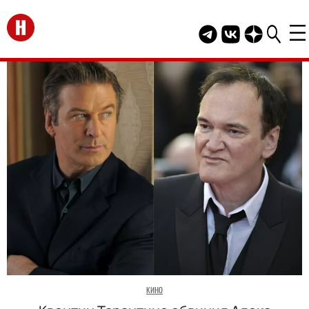
Перейти на главную
Telegram канал HEL
Группа HELLO В
Канал HELLO
КИНО