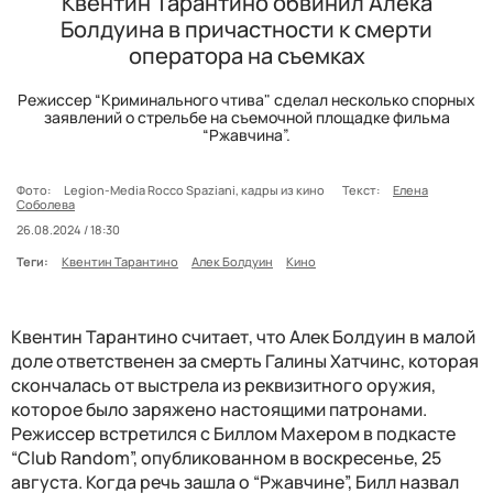
Квентин Тарантино обвинил Алека
Болдуина в причастности к смерти
оператора на съемках
Режиссер “Криминального чтива" сделал несколько спорных
заявлений о стрельбе на съемочной площадке фильма
“Ржавчина”.
Фото:
Legion-Media Rocco Spaziani, кадры из кино
Текст:
Елена
Соболева
26.08.2024 / 18:30
Теги:
Квентин Тарантино
Алек Болдуин
Кино
Квентин Тарантино считает, что Алек Болдуин в малой
доле ответственен за смерть Галины Хатчинс, которая
скончалась от выстрела из реквизитного оружия,
которое было заряжено настоящими патронами.
Режиссер встретился с Биллом Махером в подкасте
“Club Random”, опубликованном в воскресенье, 25
августа. Когда речь зашла о “Ржавчине”, Билл назвал