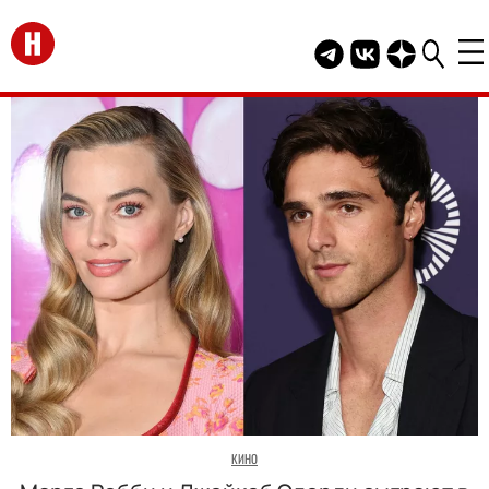
Перейти на главную
Telegram канал HEL
Группа HELLO В
Канал HELLO
КИНО