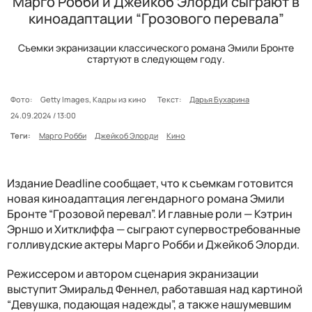
Марго Робби и Джейкоб Элорди сыграют в
киноадаптации “Грозового перевала”
Съемки экранизации классического романа Эмили Бронте
стартуют в следующем году.
Фото:
Getty Images, Кадры из кино
Текст:
Дарья Бухарина
24.09.2024 / 13:00
Теги:
Марго Робби
Джейкоб Элорди
Кино
Издание Deadline сообщает, что к съемкам готовится
новая киноадаптация легендарного романа Эмили
Бронте “Грозовой перевал”. И главные роли — Кэтрин
Эрншо и Хитклиффа — сыграют супервостребованные
голливудские актеры Марго Робби и Джейкоб Элорди.
Режиссером и автором сценария экранизации
выступит Эмиральд Феннел, работавшая над картиной
“Девушка, подающая надежды”, а также нашумевшим