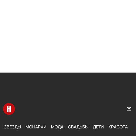
Перейти на главную
Нап
ЗВЕЗДЫ
МОНАРХИ
МОДА
СВАДЬБЫ
ДЕТИ
КРАСОТА