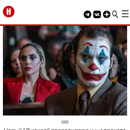
Перейти на главную
Telegram канал HEL
Группа HELLO В
Канал HELLO
КИНО