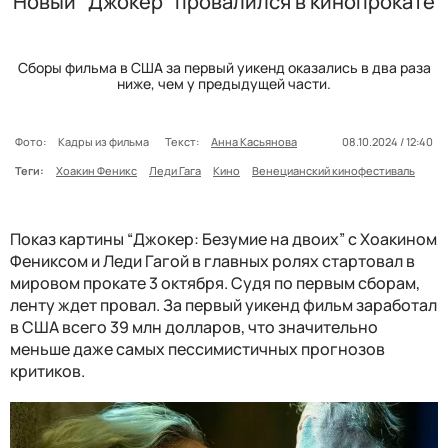
Новый "Джокер" провалился в кинопрокате
Сборы фильма в США за первый уикенд оказались в два раза
ниже, чем у предыдущей части.
Фото:
Кадры из фильма
Текст:
Анна Касьянова
08.10.2024 / 12:40
Теги:
Хоакин Феникс
Леди Гага
Кино
Венецианский кинофестиваль
Показ картины “Джокер: Безумие на двоих” с Хоакином
Фениксом и Леди Гагой в главных ролях стартовал в
мировом прокате 3 октября. Судя по первым сборам,
ленту ждет провал. За первый уикенд фильм заработал
в США всего 39 млн долларов, что значительно
меньше даже самых пессимистичных прогнозов
критиков.