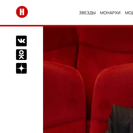
Перейти на главную
ЗВЕЗДЫ
МОНАРХИ
МО
Поделиться Вконтакте
Поделиться в Одноклассниках
Подписаться на нас в Дзен