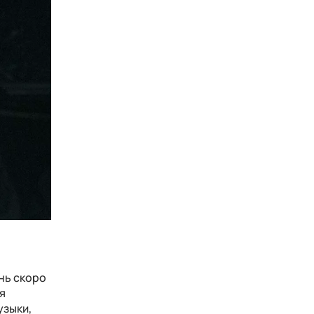
нь скоро
я
узыки,