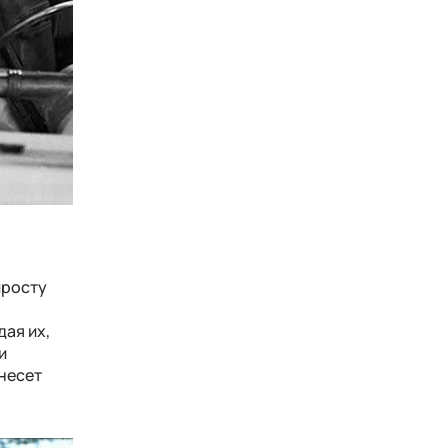
просту
дая их,
и
онесет