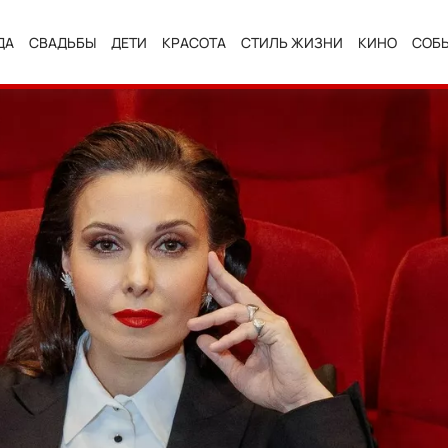
ДА
СВАДЬБЫ
ДЕТИ
КРАСОТА
СТИЛЬ ЖИЗНИ
КИНО
СОБ