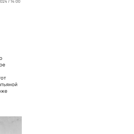
2024 / 14:00
о
мое
тот
атьяной
оже