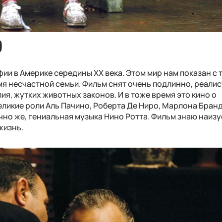
)
ии в Америке середины XX века. Этом мир нам показан с 
мя несчастной семьи. Фильм снят очень подлинно, реалис
ия, жутких животных законов. И в тоже время это кино о
еликие роли Аль Пачино, Роберта Де Ниро, Марлона Бранд
чно же, гениальная музыка Нино Ротта. Фильм знаю наизу
жизнь.