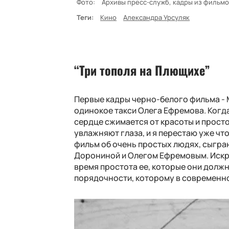
Фото:
Архивы пресс-служб, кадры из фильм
Теги:
Кино
Александра Урсуляк
“Три тополя на Плющихе”
Первые кадры черно-белого фильма - М
одинокое такси Олега Ефремова. Когда 
сердце сжимается от красоты и прост
увлажняют глаза, и я перестаю уже что
фильм об очень простых людях, сыгра
Дорониной и Олегом Ефремовым. Искре
время простота ее, которые они должн
порядочности, которому в современно