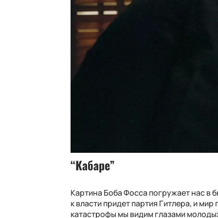
“Кабаре”
Картина Боба Фосса погружает нас в б
к власти придет партия Гитлера, и ми
катастрофы мы видим глазами молодых 