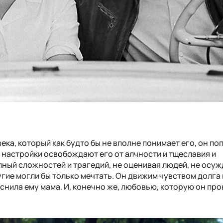
ка, который как будто бы не вполне понимает его, он по
 настройки освобождают его от алчности и тщеславия и
ный сложностей и трагедий, не оценивая людей, не осуж
угие могли бы только мечтать. Он движим чувством долга 
снила ему мама. И, конечно же, любовью, которую он пр