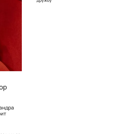
дружбу
бор
сандра
оит