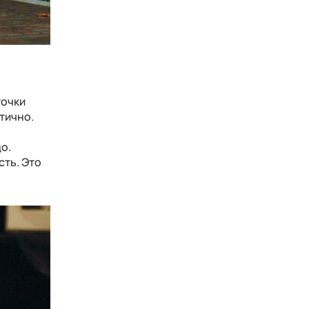
точки
тично.
о.
сть. Это