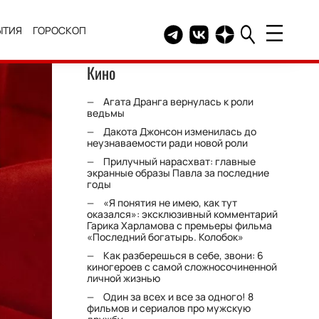
ЫТИЯ
ГОРОСКОП
Telegram канал HELLO
Группа HELLO Вконтакт
Канал HELLO в Дзе
Кино
Агата Дранга вернулась к роли
ведьмы
Дакота Джонсон изменилась до
неузнаваемости ради новой роли
Прилучный нарасхват: главные
экранные образы Павла за последние
годы
«Я понятия не имею, как тут
оказался»: эксклюзивный комментарий
Гарика Харламова с премьеры фильма
«Последний богатырь. Колобок»
Как разберешься в себе, звони: 6
киногероев с самой сложносочиненной
личной жизнью
Один за всех и все за одного! 8
фильмов и сериалов про мужскую