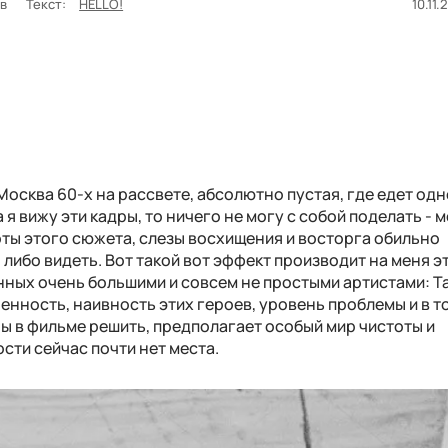
ов
Текст:
HELLO!
10.11.
осква 60-х на рассвете, абсолютно пустая, где едет одн
я вижу эти кадры, то ничего не могу с собой поделать - 
оты этого сюжета, слезы восхищения и восторга обильно
 либо видеть. Вот такой вот эффект производит на меня э
нных очень большими и совсем не простыми артистами: Т
нность, наивность этих героев, уровень проблемы и в т
ы в фильме решить, предполагает особый мир чистоты и
сти сейчас почти нет места.