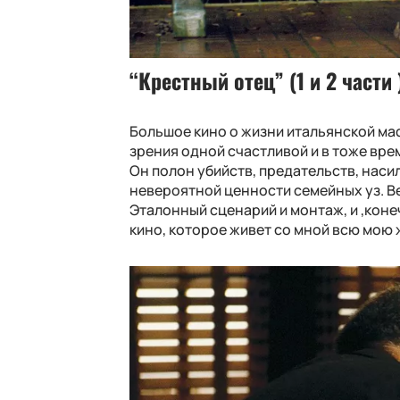
“Крестный отец” (1 и 2 части 
Большое кино о жизни итальянской маф
зрения одной счастливой и в тоже вре
Он полон убийств, предательств, насил
невероятной ценности семейных уз. В
Эталонный сценарий и монтаж, и ,коне
кино, которое живет со мной всю мою 