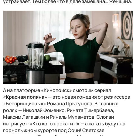
устраивает. Тем более что в деле замешана… женщина.
А на платформе «Кинопоиск» смотрим сериал
«Красная поляна»
— это новая комедия от режиссера
«Беспринципных» Романа Прыгунова. В главных
ролях — Николай Фоменко, Рината Тимербаева,
Максим Лагашкин и Риналь Мухаметов. Слоган
интригует: «Кто кого прокатит!» — а катать будут на
горнолыжном курорте под Сочи! Светская