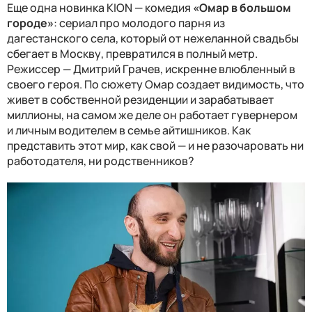
Еще одна новинка KION — комедия
«Омар в большом
городе»
: сериал про молодого парня из
дагестанского села, который от нежеланной свадьбы
сбегает в Москву, превратился в полный метр.
Режиссер — Дмитрий Грачев, искренне влюбленный в
своего героя. По сюжету Омар создает видимость, что
живет в собственной резиденции и зарабатывает
миллионы, на самом же деле он работает гувернером
и личным водителем в семье айтишников. Как
представить этот мир, как свой — и не разочаровать ни
работодателя, ни родственников?