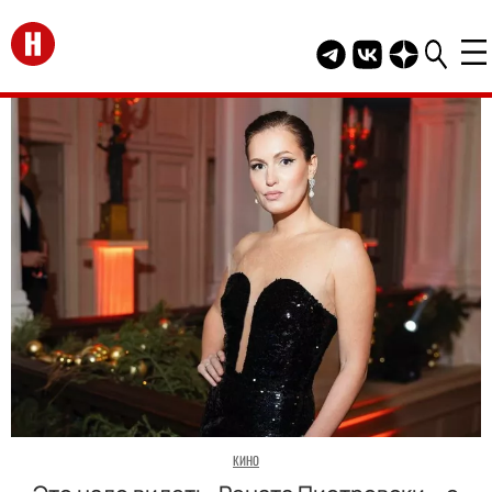
Перейти на главную
Telegram канал HEL
Группа HELLO В
Канал HELLO
КИНО