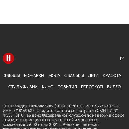
Перейти на главную
Нап
ЗВЕЗДЫ
МОНАРХИ
МОДА
СВАДЬБЫ
ДЕТИ
КРАСОТА
СТИЛЬ ЖИЗНИ
КИНО
СОБЫТИЯ
ГОРОСКОП
ВИДЕО
ООО «Медиа Технология» (2019-2026). ОГРН 1197746707311,
ИНН 9718149525. Свидетельство о регистрации СМИ ПИ №
ФС77- 81184 выдано Федеральной службой по надзору в сфере
связи, информационных технологий и массовых
коммуникаций 02 июня 2021 г. Редакция не несет
ответственности за достоверность информации,