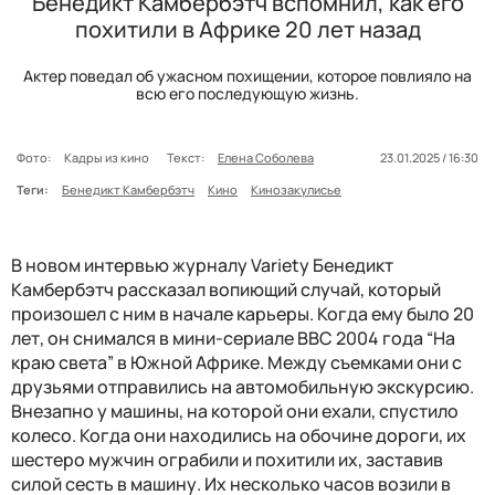
Бенедикт Камбербэтч вспомнил, как его
похитили в Африке 20 лет назад
Актер поведал об ужасном похищении, которое повлияло на
всю его последующую жизнь.
Фото:
Кадры из кино
Текст:
Елена Соболева
23.01.2025 / 16:30
Теги:
Бенедикт Камбербэтч
Кино
Кинозакулисье
В новом интервью журналу Variety Бенедикт
Камбербэтч рассказал вопиющий случай, который
произошел с ним в начале карьеры. Когда ему было 20
лет, он снимался в мини-сериале BBC 2004 года “На
краю света” в Южной Африке. Между съемками они с
друзьями отправились на автомобильную экскурсию.
Внезапно у машины, на которой они ехали, спустило
колесо. Когда они находились на обочине дороги, их
шестеро мужчин ограбили и похитили их, заставив
силой сесть в машину. Их несколько часов возили в