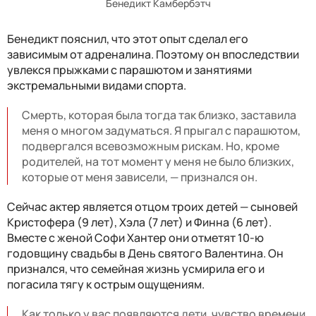
Бенедикт Камбербэтч
Бенедикт пояснил, что этот опыт сделал его
зависимым от адреналина. Поэтому он впоследствии
увлекся прыжками с парашютом и занятиями
экстремальными видами спорта.
Смерть, которая была тогда так близко, заставила
меня о многом задуматься. Я прыгал с парашютом,
подвергался всевозможным рискам. Но, кроме
родителей, на тот момент у меня не было близких,
которые от меня зависели, — признался он.
Сейчас актер является отцом троих детей — сыновей
Кристофера (9 лет), Хэла (7 лет) и Финна (6 лет).
Вместе с женой Софи Хантер они отметят 10-ю
годовщину свадьбы в День святого Валентина. Он
признался, что семейная жизнь усмирила его и
погасила тягу к острым ощущениям.
Как только у вас появляются дети, чувство времени