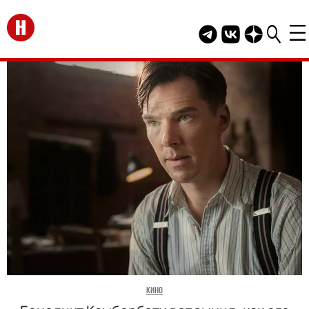
Перейти на главную
Telegram канал HEL
Группа HELLO В
Канал HELLO
КИНО