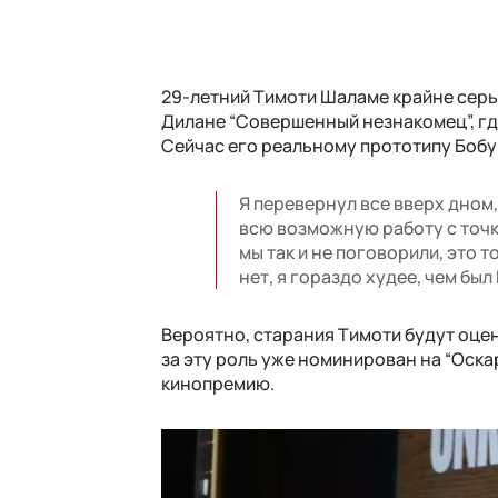
29-летний Тимоти Шаламе крайне серье
Дилане “Совершенный незнакомец”, где
Сейчас его реальному прототипу Бобу 
Я перевернул все вверх дном,
всю возможную работу с точки
мы так и не поговорили, это то
нет, я гораздо худее, чем был
Вероятно, старания Тимоти будут оце
за эту роль уже номинирован на “Оска
кинопремию.