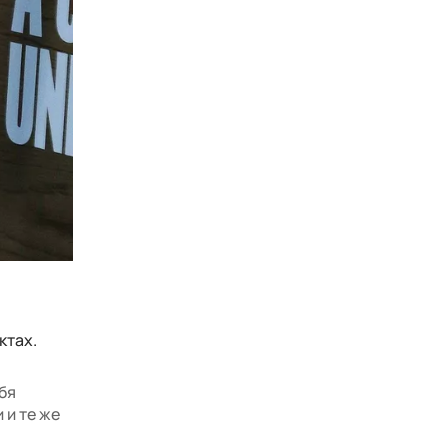
ктах.
ебя
 и те же