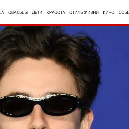
ДА
СВАДЬБЫ
ДЕТИ
КРАСОТА
СТИЛЬ ЖИЗНИ
КИНО
СОБ