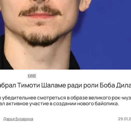
КИНО
абрал Тимоти Шаламе ради роли Боба Дил
ы убедительнее смотреться в образе великого рок-му
л активное участие в создании нового байопика.
Дарья Бухарина
29.01.2