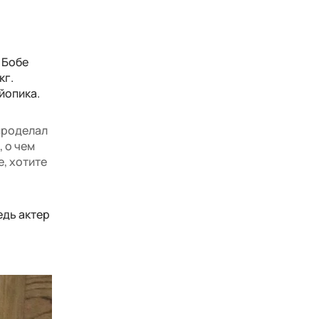
 Бобе
кг.
йопика.
 проделал
 о чем
е, хотите
едь актер