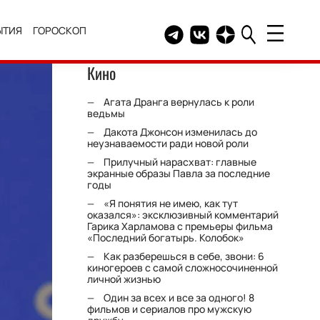
ЫТИЯ
ГОРОСКОП
Telegram канал HELLO
Группа HELLO Вконтакт
Канал HELLO в Дзе
Кино
Агата Дранга вернулась к роли
ведьмы
Дакота Джонсон изменилась до
неузнаваемости ради новой роли
Прилучный нарасхват: главные
экранные образы Павла за последние
годы
«Я понятия не имею, как тут
оказался»: эксклюзивный комментарий
Гарика Харламова с премьеры фильма
«Последний богатырь. Колобок»
Как разберешься в себе, звони: 6
киногероев с самой сложносочиненной
личной жизнью
Один за всех и все за одного! 8
фильмов и сериалов про мужскую