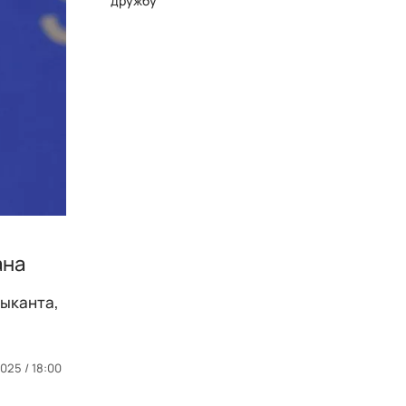
дружбу
ана
зыканта,
025 / 18:00