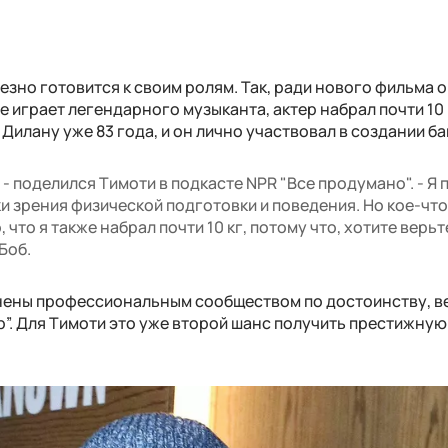
зно готовится к своим ролям. Так, ради нового фильма о
 играет легендарного музыканта, актер набрал почти 10 
Дилану уже 83 года, и он лично участвовал в создании ба
 - поделился Тимоти в подкасте NPR "Все продумано". - Я
 зрения физической подготовки и поведения. Но кое-что,
, что я также набрал почти 10 кг, потому что, хотите верьт
 Боб.
нены профессиональным сообществом по достоинству, в
р”. Для Тимоти это уже второй шанс получить престижную