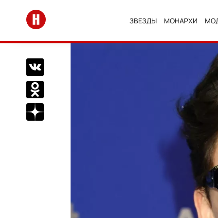
Перейти на главную
ЗВЕЗДЫ
МОНАРХИ
МО
Поделиться Вконтакте
Поделиться в Одноклассниках
Подписаться на нас в Дзен