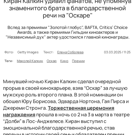
Киран Калкин удивил фанатов, не упомянув
знаменитого брата в благодарственной
речи на "Оскаре"
Вслед за премиями "Золотой глобус", BAFTA, Critics’ Choice
Awards, а также премиями Гильдии киноактеров и
"Независимый дух" актер удостоился главной кинонаграды.
Фото:
Getty Images
Текст:
Елена Соболева
03.03.2025 / 11:25
Теги:
Маколей Калкин
Оскар
Кино
Премии
Минувшей ночью Киран Калкин сделал очередной
прорыв в своей кинокарьере, взяв “Оскар” за лучшую
мужскую роль второго плана. В этой номинации он
обошел Юру Борисова, Эдварда Нортона, Гая Пирса и
Джереми Стронга.
Торжественная церемония
награждения
прошла в ночь со 2 на 3 в марта в театре
“Долби” в Лос-Анджелесе. Киран выступил с
эмоциональной благодарственной речью, став
первым в истории своей семьи обладателем премии