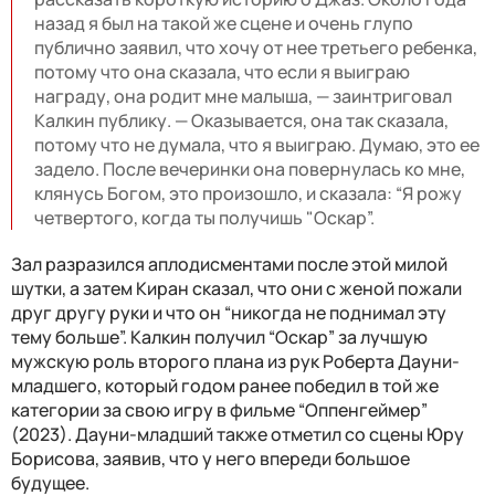
назад я был на такой же сцене и очень глупо
публично заявил, что хочу от нее третьего ребенка,
потому что она сказала, что если я выиграю
награду, она родит мне малыша, — заинтриговал
Калкин публику. — Оказывается, она так сказала,
потому что не думала, что я выиграю. Думаю, это ее
задело. После вечеринки она повернулась ко мне,
клянусь Богом, это произошло, и сказала: “Я рожу
четвертого, когда ты получишь "Оскар”.
Зал разразился аплодисментами после этой милой
шутки, а затем Киран сказал, что они с женой пожали
друг другу руки и что он “никогда не поднимал эту
тему больше”. Калкин получил “Оскар” за лучшую
мужскую роль второго плана из рук Роберта Дауни-
младшего, который годом ранее победил в той же
категории за свою игру в фильме “Оппенгеймер”
(2023). Дауни-младший также отметил со сцены Юру
Борисова, заявив, что у него впереди большое
будущее.