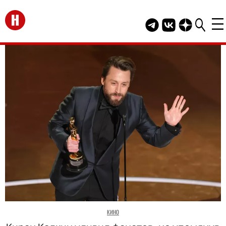
Перейти на главную
Telegram канал HEL
Группа HELLO В
Канал HELLO
КИНО