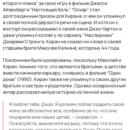
второго плана” за свою игру в фильме Джесси
Айзенберга “Настоящая боль”. “Оскар” стал
долгожданным призом для Кирана, о чем он упомянул
в своей полной дерзости речи на сцене. И хотя он с
восторгом рассказывал о своей жене Джаз Чартон и
даже упомянул коллегу по сериалу “Наследники”
Джереми Стронга, Киран не сказал ни слова о своей
старшем брате Маколее Калкине, которому 44 года.
Поклонники были шокированы, поскольку Маколей и
Киран, помимо того, что являются братьями, в детстве
вместе начинали карьеру, снявшись в фильме “Один
дома” (1990). Киран также не упомянул о своих других
братьях и сестрах и родителях. Однако оскароносный
актер рассказал милую историю из личной жизни.
Я люблю тебя, Джаз. Я должен поблагодарить свою
жену за абсолютно все, особенно за то, что она
подарила мне наших детей, — сказал он. —
Пожалуйста, выключите музыку, потому что я хочу
рассказать короткую историю о Джаз. Около года