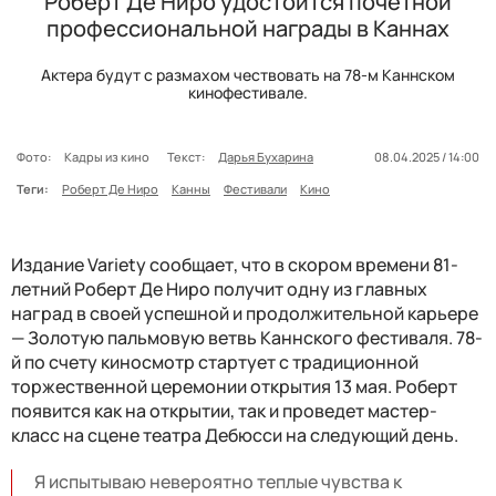
Роберт Де Ниро удостоится почетной
профессиональной награды в Каннах
Актера будут с размахом чествовать на 78-м Каннском
кинофестивале.
Фото:
Кадры из кино
Текст:
Дарья Бухарина
08.04.2025 / 14:00
Теги:
Роберт Де Ниро
Канны
Фестивали
Кино
Издание Variety сообщает, что в скором времени 81-
летний Роберт Де Ниро получит одну из главных
наград в своей успешной и продолжительной карьере
— Золотую пальмовую ветвь Каннского фестиваля. 78-
й по счету киносмотр стартует с традиционной
торжественной церемонии открытия 13 мая. Роберт
появится как на открытии, так и проведет мастер-
класс на сцене театра Дебюсси на следующий день.
Я испытываю невероятно теплые чувства к