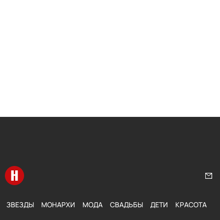
Перейти на главную
Нап
ЗВЕЗДЫ
МОНАРХИ
МОДА
СВАДЬБЫ
ДЕТИ
КРАСОТА