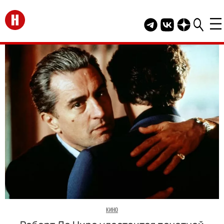
Перейти на главную
Telegram канал HEL
Группа HELLO В
Канал HELLO
КИНО