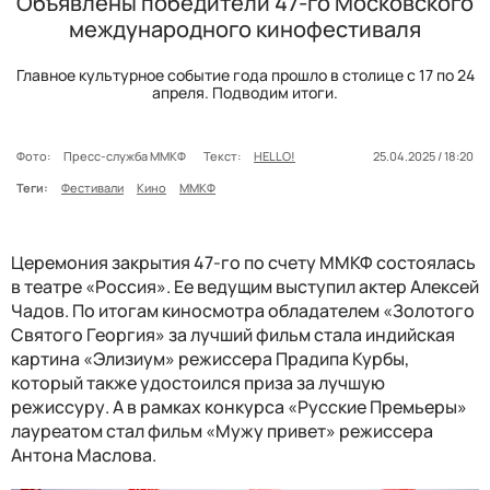
Объявлены победители 47-го Московского
международного кинофестиваля
Главное культурное событие года прошло в столице с 17 по 24
апреля. Подводим итоги.
Фото:
Пресс-служба ММКФ
Текст:
HELLO!
25.04.2025 / 18:20
Теги:
Фестивали
Кино
ММКФ
Церемония закрытия 47-го по счету ММКФ состоялась
в театре «Россия». Ее ведущим выступил актер Алексей
Чадов. По итогам киносмотра обладателем «Золотого
Святого Георгия» за лучший фильм стала индийская
картина «Элизиум» режиссера Прадипа Курбы,
который также удостоился приза за лучшую
режиссуру. А в рамках конкурса «Русские Премьеры»
лауреатом стал фильм «Мужу привет» режиссера
Антона Маслова.