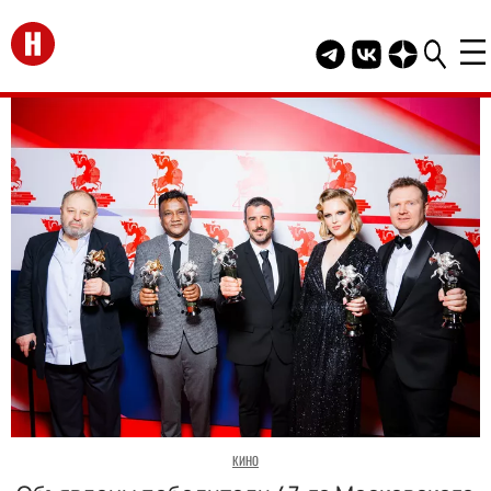
Перейти на главную
Telegram канал HEL
Группа HELLO В
Канал HELLO
КИНО