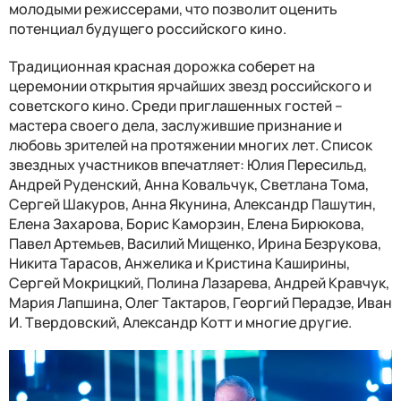
молодыми режиссерами, что позволит оценить
потенциал будущего российского кино.
Традиционная красная дорожка соберет на
церемонии открытия ярчайших звезд российского и
советского кино. Среди приглашенных гостей –
мастера своего дела, заслужившие признание и
любовь зрителей на протяжении многих лет. Список
звездных участников впечатляет: Юлия Пересильд,
Андрей Руденский, Анна Ковальчук, Светлана Тома,
Сергей Шакуров, Анна Якунина, Александр Пашутин,
Елена Захарова, Борис Каморзин, Елена Бирюкова,
Павел Артемьев, Василий Мищенко, Ирина Безрукова,
Никита Тарасов, Анжелика и Кристина Каширины,
Сергей Мокрицкий, Полина Лазарева, Андрей Кравчук,
Мария Лапшина, Олег Тактаров, Георгий Перадзе, Иван
И. Твердовский, Александр Котт и многие другие.