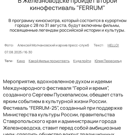
В Железноводске пройдет второй
кинофестиваль "FERRUM"
В программу киносмотра, который состоится в курортном
городе с 28 по 31 августа, будут включены фильмы,
посвященные легендам российской истории и культуры.
Фото:
Алексей Молчановский и архив пресс-служб
Текст:
HELLO!
07.08.2025 / 16:30
Теги:
Кино
Какой фильм посмотреть
Куда пойти
Юлия Пересильд
Мероприятие, вдохновленное духом и идеями
Международного фестиваля “Герой и время”,
созданного Сергеем Пускепалисом, обещает стать
ярким событием в культурной жизни России.
Фестиваль “FERRUM-25”, созданный при поддержке
Министерства культуры России, правительства
Ставропольского края и администрации города
Железноводска, ставит перед собой амбициозные
цели: сплотить общество вокруг традиционных