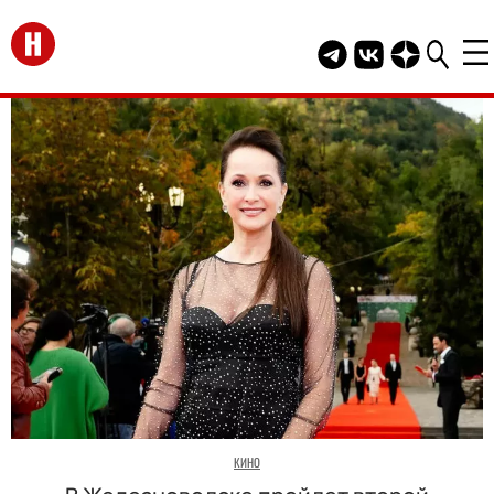
Перейти на главную
Telegram канал HEL
Группа HELLO В
Канал HELLO
КИНО