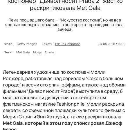
Костюмер “Дьявол носит Prada 2” жестко
раскритиковала Met Gala
Тема прошедшего бала — “Искусство костюма”, но не все
модные эксперты оказались в восторге от прошедшего гала-
вечера.
Фото:
Getty Images
Текст:
Елена Соболева
07.05.2026 / 16:00
Теги:
Met Gala
Мода
Стиль
Легендарная художница по костюмам Молли
Роджерс, работавшая над сериалом “Секс в большом
городе” и всеми его спин-оффами, а также над обоими
фильмами “Дьявол носит Prada”, выступила в среду, 6
мая, на панельной дискуссии в нью-йоркском
флагманском магазине Fashionphile. Молли раскрыла
секреты со съемочной площадки культового фильма с
Мерил Стрип и Энн Хэтэуэй, а также раскритиковала
Met Gala, который в этом году спонсировал Джефф
Безос
.