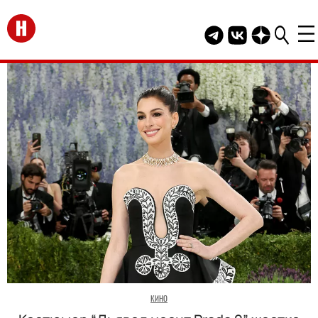
Перейти на главную
Telegram канал HEL
Группа HELLO В
Канал HELLO
КИНО