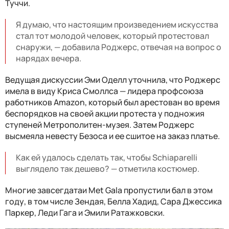
Туччи.
Я думаю, что настоящим произведением искусства
стал тот молодой человек, который протестовал
снаружи, — добавила Роджерс, отвечая на вопрос о
нарядах вечера.
Ведущая дискуссии Эми Оделл уточнила, что Роджерс
имела в виду Криса Смоллса — лидера профсоюза
работников Amazon, который был арестован во время
беспорядков на своей акции протеста у подножия
ступеней Метрополитен-музея. Затем Роджерс
высмеяла невесту Безоса и ее сшитое на заказ платье.
Как ей удалось сделать так, чтобы Schiaparelli
выглядело так дешево? — отметила костюмер.
Многие завсегдатаи Met Gala пропустили бал в этом
году, в том числе Зендая, Белла Хадид, Сара Джессика
Паркер, Леди Гага и Эмили Ратажковски.