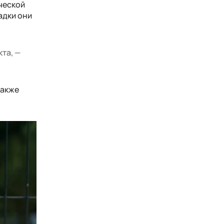
ической
адки они
кта, —
также