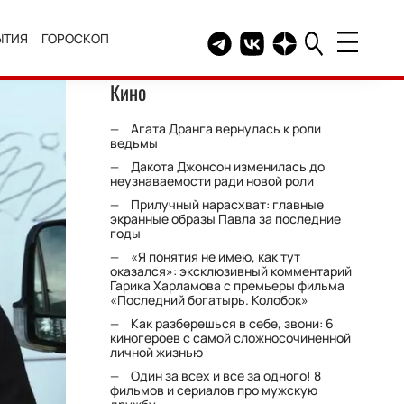
ЫТИЯ
ГОРОСКОП
Telegram канал HELLO
Группа HELLO Вконтакт
Канал HELLO в Дзе
Кино
Агата Дранга вернулась к роли
ведьмы
Дакота Джонсон изменилась до
неузнаваемости ради новой роли
Прилучный нарасхват: главные
экранные образы Павла за последние
годы
«Я понятия не имею, как тут
оказался»: эксклюзивный комментарий
Гарика Харламова с премьеры фильма
«Последний богатырь. Колобок»
Как разберешься в себе, звони: 6
киногероев с самой сложносочиненной
личной жизнью
Один за всех и все за одного! 8
фильмов и сериалов про мужскую