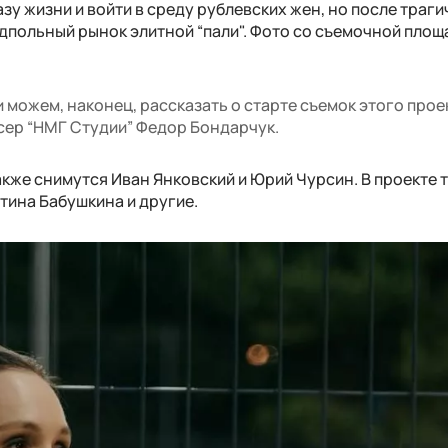
зу жизни и войти в среду рублевских жен, но после траг
дпольный рынок элитной “пали". Фото со съемочной площ
и можем, наконец, рассказать о старте съемок этого прое
ер “НМГ Студии” Федор Бондарчук.
кже снимутся Иван Янковский и Юрий Чурсин. В проекте 
тина Бабушкина и другие.