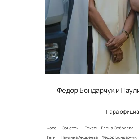
Федор Бондарчук и Паул
Пара официал
Фото:
Соцсети
Текст:
Елена Соболева
Теги:
Паулина Андреева
Федор Бондарчук