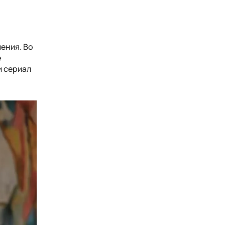
ения. Во
е
и сериал