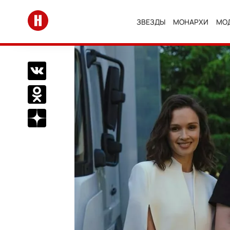
Перейти на главную
ЗВЕЗДЫ
МОНАРХИ
МО
Поделиться Вконтакте
Поделиться в Одноклассниках
Подписаться на нас в Дзен