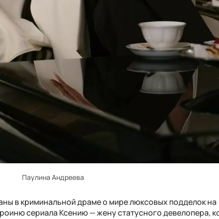
Паулина Андреева
аны в криминальной драме о мире люксовых подделок на
ероиню сериала Ксению — жену статусного девелопера, к