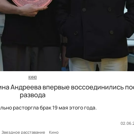
КИНО
ина Андреева впервые воссоединились по
развода
ьно расторгла брак 19 мая этого года.
02.06.2
Звездное расставание
Кино