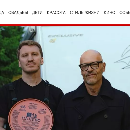
ДА
СВАДЬБЫ
ДЕТИ
КРАСОТА
СТИЛЬ ЖИЗНИ
КИНО
СОБ