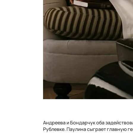
Андреева и Бондарчук оба задействов
Рублевке. Паулина сыграет главную г