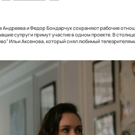
а Андреева и Федор Бондарчук сохраняют рабочие отнош
бывшие супруги примут участие в одном проекте. В столиц
ево” Ильи Аксенова, который снял любимый телезрителям