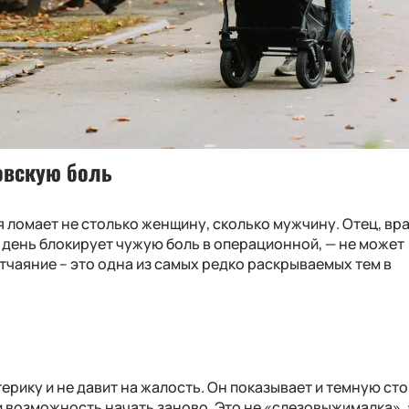
овскую боль
я ломает не столько женщину, сколько мужчину. Отец, вра
 день блокирует чужую боль в операционной, — не может
тчаяние – это одна из самых редко раскрываемых тем в
терику и не давит на жалость. Он показывает и темную ст
и возможность начать заново. Это не «слезовыжималка», 