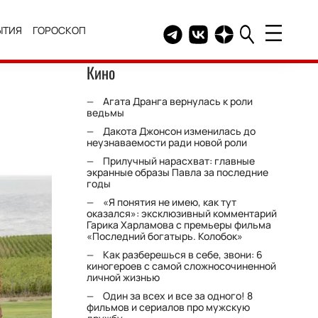
ЫТИЯ
ГОРОСКОП
Telegram канал HELLO
Группа HELLO Вконтакт
Канал HELLO в Дзе
Кино
Агата Дранга вернулась к роли
ведьмы
Дакота Джонсон изменилась до
неузнаваемости ради новой роли
Прилучный нарасхват: главные
экранные образы Павла за последние
годы
«Я понятия не имею, как тут
оказался»: эксклюзивный комментарий
Гарика Харламова с премьеры фильма
«Последний богатырь. Колобок»
Как разберешься в себе, звони: 6
киногероев с самой сложносочиненной
личной жизнью
Один за всех и все за одного! 8
фильмов и сериалов про мужскую