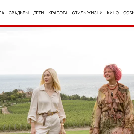
ДА
СВАДЬБЫ
ДЕТИ
КРАСОТА
СТИЛЬ ЖИЗНИ
КИНО
СОБ