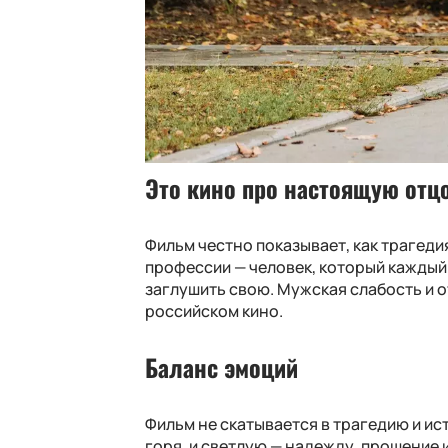
Это кино про настоящую отц
Фильм честно показывает, как трагеди
профессии — человек, который каждый
заглушить свою. Мужская слабость и о
российском кино.
Баланс эмоций
Фильм не скатывается в трагедию и ис
горя, и светлую — надежду, прощение 