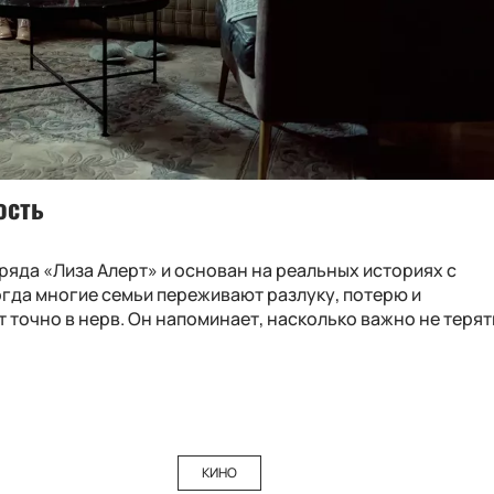
ость
ряда «Лиза Алерт» и основан на реальных историях с
огда многие семьи переживают разлуку, потерю и
 точно в нерв. Он напоминает, насколько важно не терят
КИНО