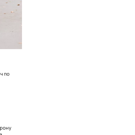
ч по
орону
а