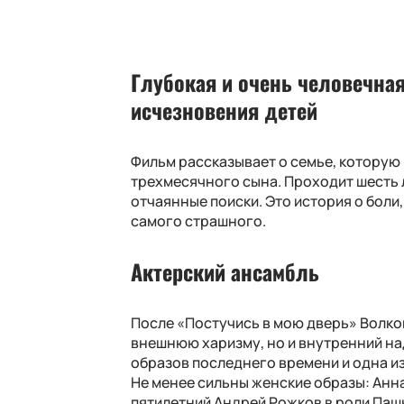
Глубокая и очень человечная
исчезновения детей
Фильм рассказывает о семье, которую
трехмесячного сына. Проходит шесть л
отчаянные поиски. Это история о боли
самого страшного.
Актерский ансамбль
После «Постучись в мою дверь» Волков
внешнюю харизму, но и внутренний на
образов последнего времени и одна из
Не менее сильны женские образы: Анн
пятилетний Андрей Рожков в роли Паш