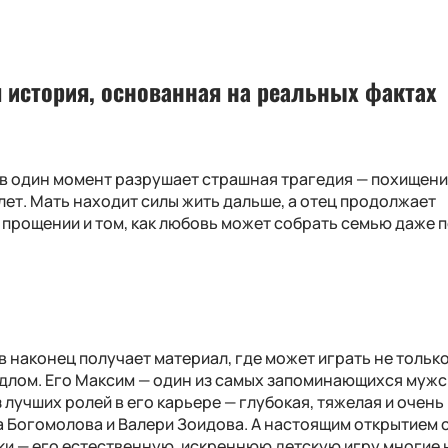
 история, основанная на реальных фактах
 в один момент разрушает страшная трагедия — похищен
ет. Мать находит силы жить дальше, а отец продолжает
, прощении и том, как любовь может собрать семью даже 
 наконец получает материал, где может играть не тольк
длом. Его Максим — один из самых запоминающихся мужс
 лучших ролей в его карьере — глубокая, тяжелая и очень
а Богомолова и Валери Зоидова. А настоящим открытием 
ки — его естественную, искреннюю детскую игру многие