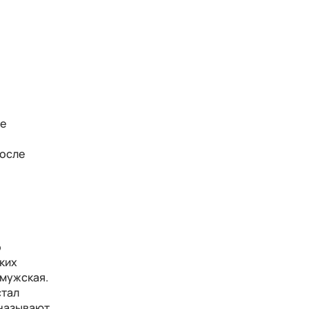
ие
после
о
ких
 мужская.
стал
 называют