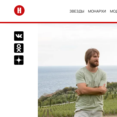
Перейти на главную
ЗВЕЗДЫ
МОНАРХИ
МО
Поделиться Вконтакте
Поделиться в Одноклассниках
Подписаться на нас в Дзен