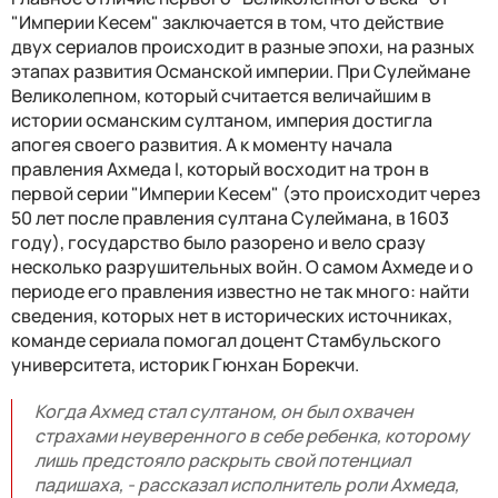
"Империи Кесем" заключается в том, что действие
двух сериалов происходит в разные эпохи, на разных
этапах развития Османской империи. При Сулеймане
Великолепном, который считается величайшим в
истории османским султаном, империя достигла
апогея своего развития. А к моменту начала
правления Ахмеда I, который восходит на трон в
первой серии "Империи Кесем" (это происходит через
50 лет после правления султана Сулеймана, в 1603
году), государство было разорено и вело сразу
несколько разрушительных войн. О самом Ахмеде и о
периоде его правления известно не так много: найти
сведения, которых нет в исторических источниках,
команде сериала помогал доцент Стамбульского
университета, историк Гюнхан Борекчи.
Когда Ахмед стал султаном, он был охвачен
страхами неуверенного в себе ребенка, которому
лишь предстояло раскрыть свой потенциал
падишаха, - рассказал исполнитель роли Ахмеда,