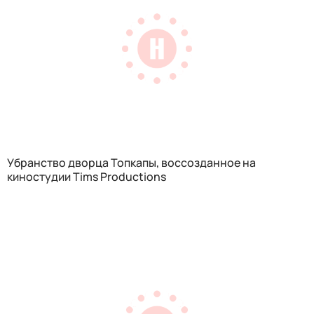
Убранство дворца Топкапы, воссозданное на
киностудии Tims Productions