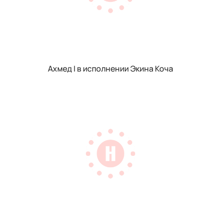
Ахмед I в исполнении Экина Коча