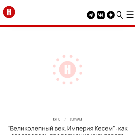
Перейти на главную
Telegram канал HEL
Группа HELLO В
Канал HELLO
КИНО
/
СЕРИАЛЫ
"Великолепный век. Империя Кесем": как