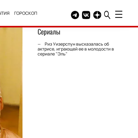
ЫТИЯ
ГОРОСКОП
Telegram канал HELLO
Группа HELLO Вконтакт
Канал HELLO в Дзе
Сериалы
Риз Уизерспун высказалась об
актрисе, играющей ее в молодости в
сериале "Эль"