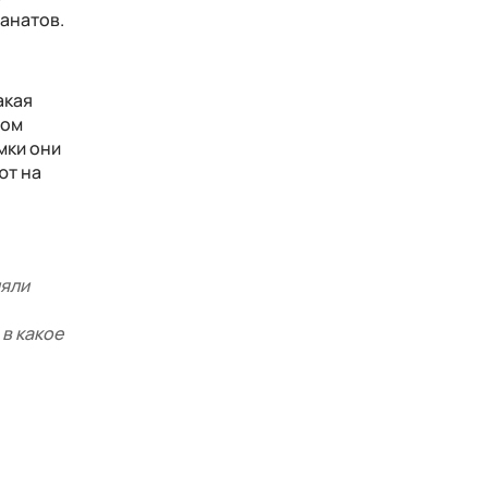
фанатов.
акая
лом
мки они
ют на
ияли
 в какое