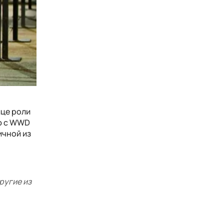
ице роли
ью с WWD
ичной из
ругие из