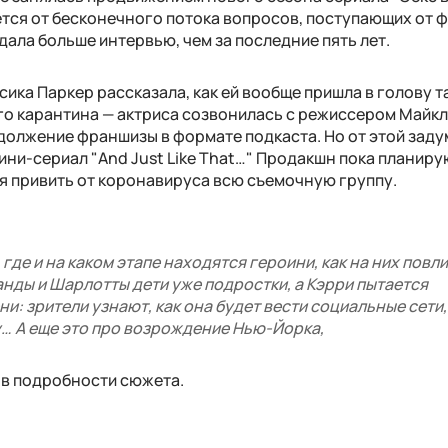
ется от бесконечного потока вопросов, поступающих от 
 дала больше интервью, чем за последние пять лет.
сика Паркер рассказала, как ей вообще пришла в голову т
его карантина — актриса созвонилась с режиссером Майк
должение франшизы в формате подкаста. Но от этой заду
ини-сериал "And Just Like That…" Продакшн пока планиру
ся привить от коронавируса всю съемочную группу.
где и на каком этапе находятся героини, как на них повл
анды и Шарлотты дети уже подростки, а Кэрри пытается
и: зрители узнают, как она будет вести социальные сети,
… А еще это про возрождение Нью-Йорка,
ыв подробности сюжета.