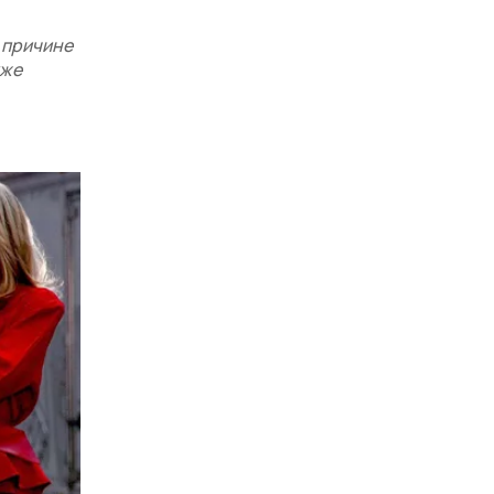
е причине
уже