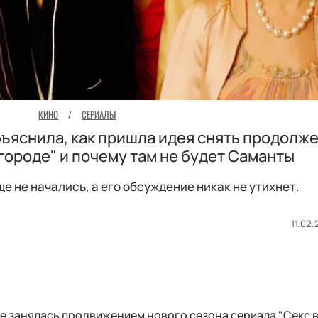
КИНО
/
СЕРИАЛЫ
ъяснила, как пришла идея снять продолж
городе" и почему там не будет Саманты
е не начались, а его обсуждение никак не утихнет.
11.02.
же занялась продвижением нового сезона сериала "Секс 