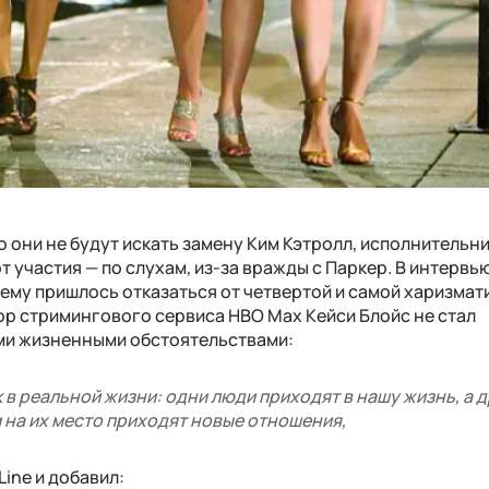
то они не будут искать замену Ким Кэтролл, исполнительн
т участия — по слухам, из-за вражды с Паркер. В интерв
чему пришлось отказаться от четвертой и самой харизмат
ор стримингового сервиса HBO Max Кейси Блойс не стал
ыми жизненными обстоятельствами:
к в реальной жизни: одни люди приходят в нашу жизнь, а д
и на их место приходят новые отношения,
Line и добавил: