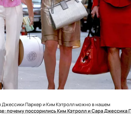
 Джессики Паркер и Ким Кэтролл можно в нашем
де: почему поссорились Ким Кэтролл и Сара Джессика 