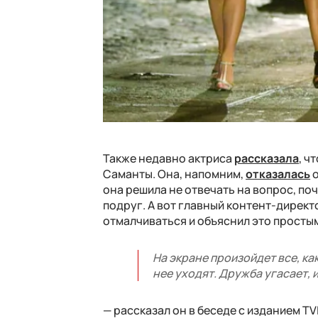
Также недавно актриса
рассказала
, ч
Саманты. Она, напомним,
отказалась
о
она решила не отвечать на вопрос, по
подруг. А вот главный контент-директ
отмалчиваться и объяснил это прост
На экране произойдет все, ка
нее уходят. Дружба угасает, 
— рассказал он в беседе с изданием TV