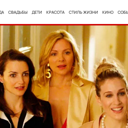
ДА
СВАДЬБЫ
ДЕТИ
КРАСОТА
СТИЛЬ ЖИЗНИ
КИНО
СОБ