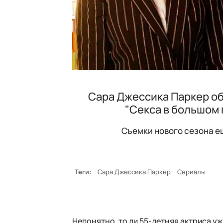
Сара Джессика Паркер об
"Секса в большом 
Съемки нового сезона ещ
Теги:
Сара Джессика Паркер
Сериалы
Непонятно, то ли 55-летняя актриса у