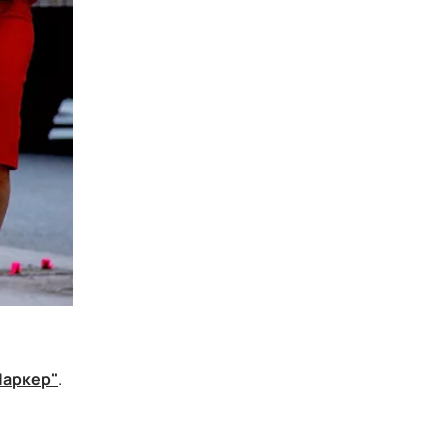
Паркер"
.