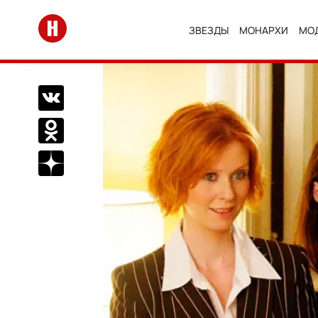
Перейти на главную
ЗВЕЗДЫ
МОНАРХИ
МО
Поделиться Вконтакте
Поделиться в Одноклассниках
Подписаться на нас в Дзен