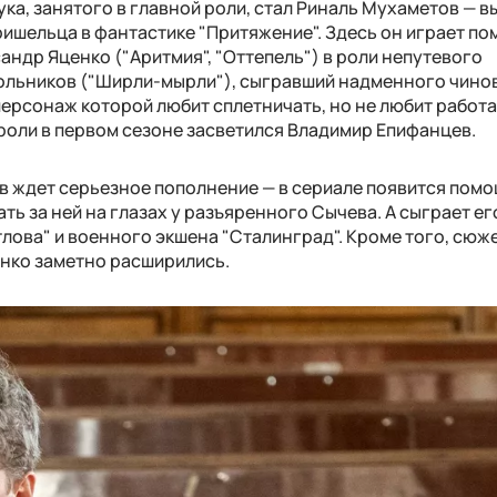
ка, занятого в главной роли, стал Риналь Мухаметов — в
ришельца в фантастике "Притяжение". Здесь он играет п
сандр Яценко ("Аритмия", "Оттепель") в роли непутевого
ольников ("Ширли-мырли"), сыгравший надменного чинов
ерсонаж которой любит сплетничать, но не любит работа
 роли в первом сезоне засветился Владимир Епифанцев.
ав ждет серьезное пополнение — в сериале появится пом
ть за ней на глазах у разъяренного Сычева. А сыграет ег
тлова" и военного экшена "Сталинград". Кроме того, сюж
енко заметно расширились.