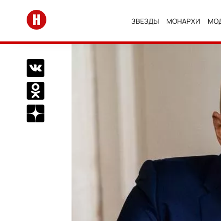
Перейти на главную
ЗВЕЗДЫ
МОНАРХИ
МО
Поделиться Вконтакте
Поделиться в Одноклассниках
Подписаться на нас в Дзен