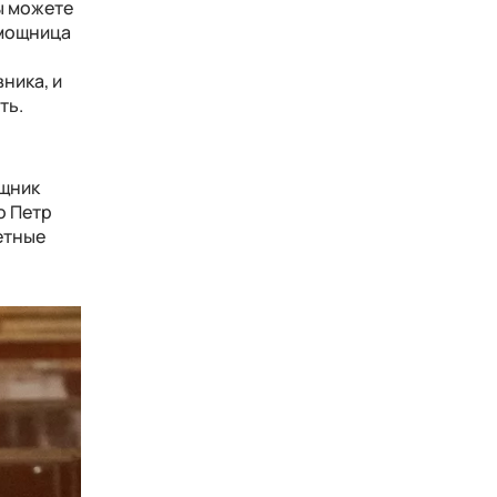
ы можете
омощница
ника, и
ть.
ощник
о Петр
етные