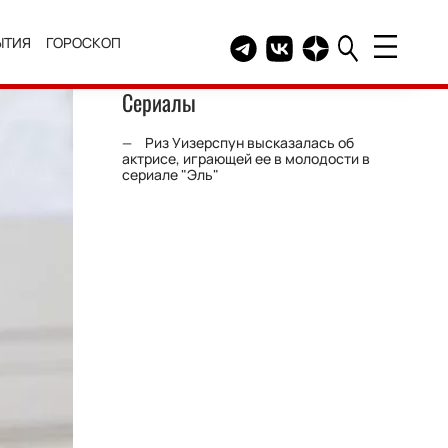
ЫТИЯ
ГОРОСКОП
Telegram канал HELLO
Группа HELLO Вконтакт
Канал HELLO в Дзе
Сериалы
Риз Уизерспун высказалась об
актрисе, играющей ее в молодости в
сериале "Эль"