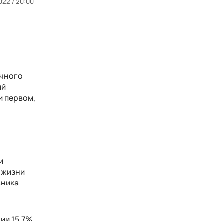
022 / 20:00
ичного
ый
и первом,
и
 жизни
вника
ии 15,7%