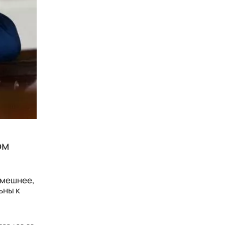
ом
 смешнее,
ьны к