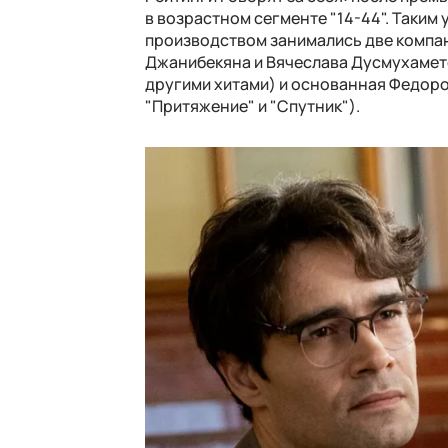
в возрастном сегменте "14-44". Таким 
производством занимались две компан
Джанибекяна и Вячеслава Дусмухамето
другими хитами) и основанная Федором 
"Притяжение" и "Спутник").