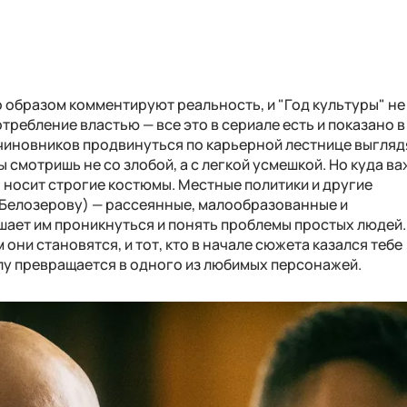
о образом комментируют реальность, и "Год культуры" не
требление властью — все это в сериале есть и показано в
чиновников продвинуться по карьерной лестнице выгляд
смотришь не со злобой, а с легкой усмешкой. Но куда ва
 носит строгие костюмы. Местные политики и другие
 Белозерову) — рассеянные, малообразованные и
ает им проникнуться и понять проблемы простых людей.
 они становятся, и тот, кто в начале сюжета казался тебе
лу превращается в одного из любимых персонажей.