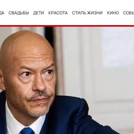
ДА
СВАДЬБЫ
ДЕТИ
КРАСОТА
СТИЛЬ ЖИЗНИ
КИНО
СОБ