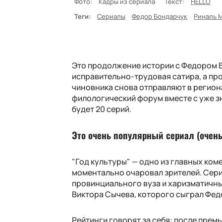
Фото:
Кадры из сериала
Текст:
HELLO
Теги:
Сериалы
Федор Бондарчук
Риналь 
Это продолжение истории с Федором Б
исправительно-трудовая сатира, а пр
чиновника снова отправляют в регион
филологический форум вместе с уже зн
будет 20 серий.
Это очень популярный сериал (очень
"Год культуры" — одно из главных ком
моментально очаровал зрителей. Сери
провинциального вуза и харизматичн
Виктора Сычева, которого сыграл Фед
Рейтинги говорят за себя: после прем