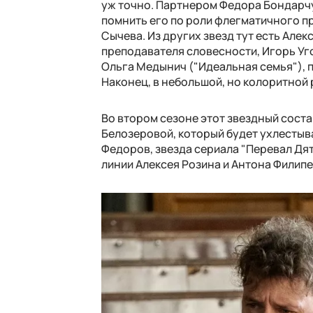
уж точно. Партнером Федора Бондарчу
помнить его по роли флегматичного п
Сычева. Из других звезд тут есть Алек
преподавателя словесности, Игорь Уг
Ольга Медынич ("Идеальная семья"), п
Наконец, в небольшой, но колоритной
Во втором сезоне этот звездный сост
Белозеровой, который будет ухлестыва
Федоров, звезда сериала "Перевал Дя
линии Алексея Розина и Антона Филип