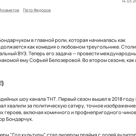
14.03.2
Мухаметов
Петр Федоров
ондарчуком в главной роли, которая начиналась как
одолжается как комедия о любовном треугольнике. Стол
альный ВУЗ. Теперь его задача — провести международн
акомой ему Софьей Белозеровой. Во втором сезоне, как 
!)
едийных шоу канала ТНТ. Первый сезон вышел в 2018 году 
ал хвалили за политическую сатиру, точное изображение
ых героев, включая комичного и профнепригодного чино
ор Бондарчук.
ьеры "Год культуры" стал лидером прайма с долей аудитор