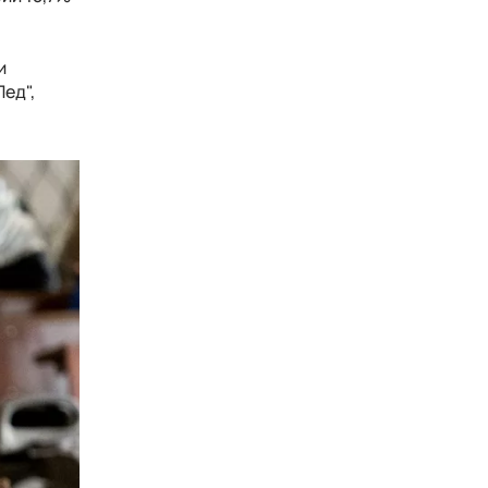
и
ед",