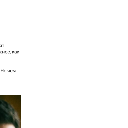
ят
жнее, как
 Но чем