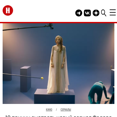
Перейти на главную
Telegram канал HEL
Группа HELLO В
Канал HELLO
КИНО
/
СЕРИАЛЫ