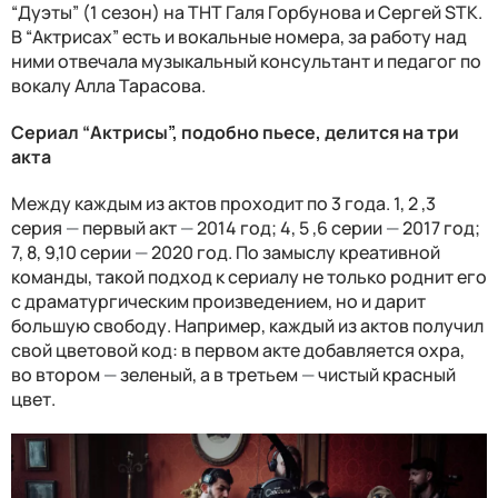
“Дуэты” (1 сезон) на ТНТ Галя Горбунова и Сергей
STK
.
В “Актрисах” есть и вокальные номера, за работу над
ними отвечала музыкальный консультант и педагог по
вокалу Алла Тарасова.
Сериал “Актрисы”, подобно пьесе, делится на три
акта
Между каждым из актов проходит по 3 года. 1, 2 ,3
серия
—
первый акт
—
2014 год; 4, 5 ,6 серии
—
2017 год;
7, 8, 9,10 серии
—
2020 год. По замыслу креативной
команды, такой подход к сериалу не только роднит его
с драматургическим произведением, но и дарит
большую свободу. Например, каждый из актов получил
свой цветовой код: в первом акте добавляется охра,
во втором
—
зеленый, а в третьем
—
чистый красный
цвет.