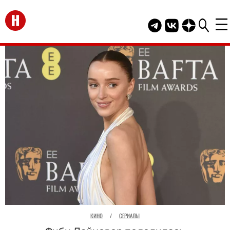
Перейти на главную
Telegram канал HEL
Группа HELLO В
Канал HELLO
КИНО
/
СЕРИАЛЫ