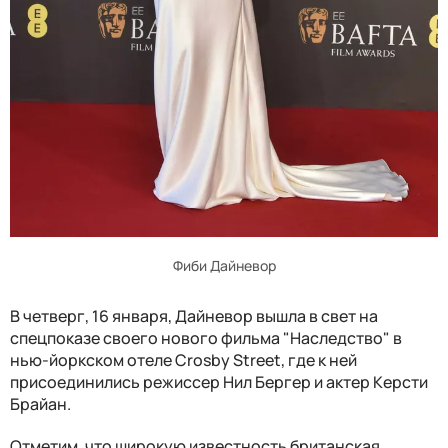
Фиби Дайневор
В четверг, 16 января, Дайневор вышла в свет на
спецпоказе своего нового фильма "Наследство" в
нью-йоркском отеле Crosby Street, где к ней
присоединились режиссер Нил Бергер и актер Керсти
Брайан.
Отметим, что широкую известность британская