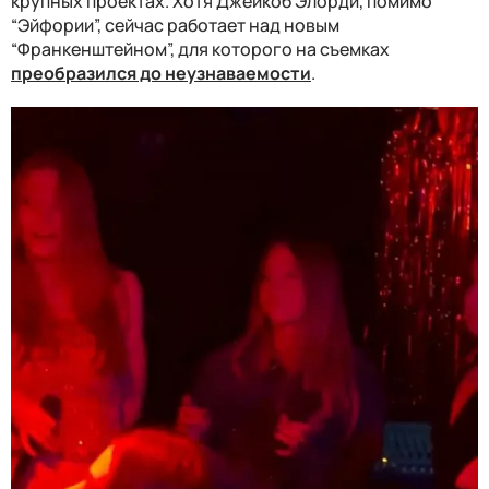
крупных проектах. Хотя Джейкоб Элорди, помимо
“Эйфории”, сейчас работает над новым
“Франкенштейном”, для которого на съемках
преобразился до неузнаваемости
.