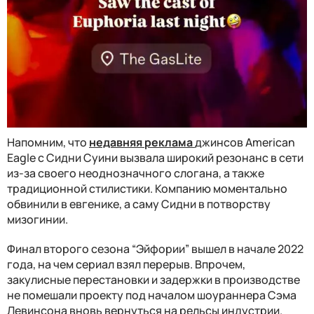
Напомним, что
недавняя реклама
джинсов American
Eagle с Сидни Суини вызвала широкий резонанс в сети
из-за своего неоднозначного слогана, а также
традиционной стилистики. Компанию моментально
обвинили в евгенике, а саму Сидни в потворству
мизогинии.
Финал второго сезона “Эйфории” вышел в начале 2022
года, на чем сериал взял перерыв. Впрочем,
закулисные перестановки и задержки в производстве
не помешали проекту под началом шоураннера Сэма
Левинсона вновь вернуться на рельсы индустрии.