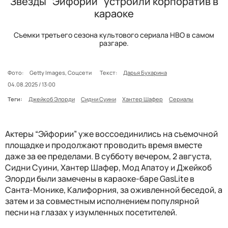
Звезды "Эйфории" устроили корпоратив в
караоке
Съемки третьего сезона культового сериала HBO в самом
разгаре.
Фото:
Getty Images, Соцсети
Текст:
Дарья Бухарина
04.08.2025 / 13:00
Теги:
Джейкоб Элорди
Сидни Суини
Хантер Шафер
Сериалы
Актеры “Эйфории” уже воссоединились на съемочной
площадке и продолжают проводить время вместе
даже за ее пределами. В субботу вечером, 2 августа,
Сидни Суини, Хантер Шафер, Мод Апатоу и Джейкоб
Элорди были замечены в караоке-баре GasLite в
Санта-Монике, Калифорния, за оживленной беседой, а
затем и за совместным исполнением популярной
песни на глазах у изумленных посетителей.