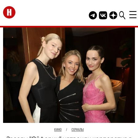
Перейти на главную
Telegram канал HEL
Группа HELLO В
Канал HELLO
КИНО
/
СЕРИАЛЫ