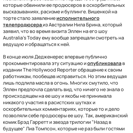
которые обвинили ее продюсеров в оскорбительных
высказываниях, расизме и буллинге. Вишенкой на
торте стало заявление
исполнительного
телепродюсера
из Австралии Нила Брина, который
заявил, что во время визита Эллен на его шоу
Australia’s Today ему вообще запрещали смотреть на
ведущую и обращаться к ней.
В конце июля Дедженерес впервые публично
прокомментировала эту ситуацию и
опубликовала
в
издании The Hollywood Reporter обращение к своим
работникам, пообещав исправиться. Но этим ведущая
лишь подлила масла в огонь. Многих смутило, что
Эллен предпочла сделать вид, что ничего не знала о
происходящем на ее шоу и якобы не принимала
никакого участия в расистских шутках и
оскорбительных комментариях, которые то и дело
позволяли себе продюсеры ее шоу. Так, американский
комик Брэд Гарретт и звезда трилогии "Назад в
будущее" Лиа Томпсон, которые не раз были гостями