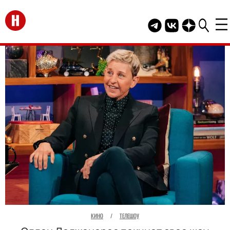
Перейти на главную
Telegram канал HEL
Группа HELLO В
Канал HELLO
КИНО
/
ТЕЛЕШОУ