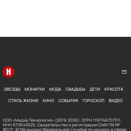
Перейти на главную
Нап
ЗВЕЗДЫ
МОНАРХИ
МОДА
СВАДЬБЫ
ДЕТИ
КРАСОТА
СТИЛЬ ЖИЗНИ
КИНО
СОБЫТИЯ
ГОРОСКОП
ВИДЕО
ООО «Медиа Технология» (2019-2026). ОГРН 1197746707311,
ИНН 9718149525. Свидетельство о регистрации СМИ ПИ №
ФС77- 81184 выдано Федеральной службой по надзору в сфере