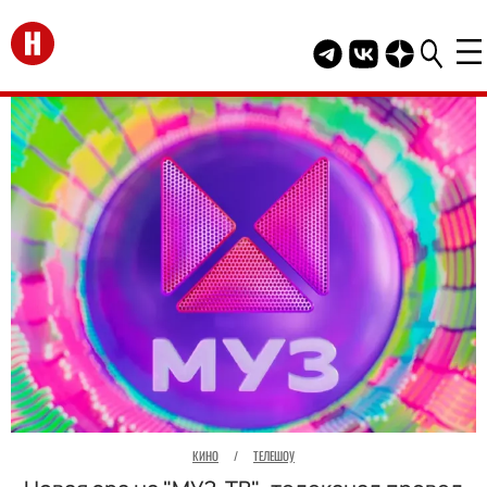
Перейти на главную
Telegram канал HEL
Группа HELLO В
Канал HELLO
КИНО
/
ТЕЛЕШОУ