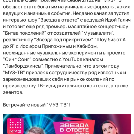
обещает стать богатым на уникальные форматы, ярких
ведущих и значимые события. Недавно канал запустил
интервью-шоу "Звезда в ответе" с ведущей Идой Галич
и готовит еще ряд премьер: масштабное концерт-шоу
"Битва поколений" от создателей "Музыкалити",
реалити-шоу "Звезда под прикрытием", "Шоу биз от А
до Я" с Иосифом Пригожиным и Хабибом,
неожиданные музыкальные эксперименты в проекте
"Синг Сонг" совместно с YouTube каналом
"Ламборджинсы". Примечательно, что в этом году
"МУЗ-ТВ" привлек к сотрудничеству ряд известных и
зарекомендовавших себя на рынке компаний по
производству ТВ- и диджитального контента, а также
эвентов.
Встречайте новый "МУЗ-ТВ"!