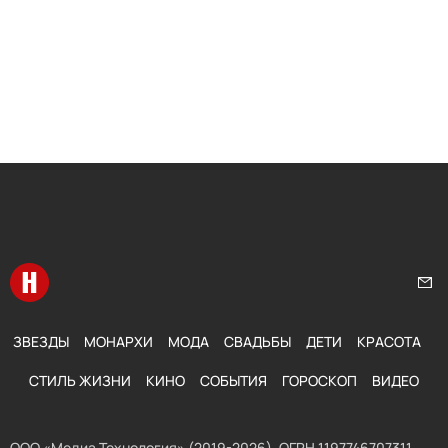
Перейти на главную
Нап
ЗВЕЗДЫ
МОНАРХИ
МОДА
СВАДЬБЫ
ДЕТИ
КРАСОТА
СТИЛЬ ЖИЗНИ
КИНО
СОБЫТИЯ
ГОРОСКОП
ВИДЕО
ООО «Медиа Технология» (2019-2026). ОГРН 1197746707311,