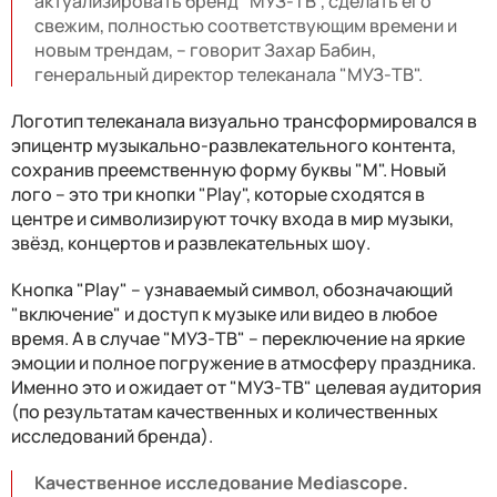
актуализировать бренд "МУЗ-ТВ", сделать его
свежим, полностью соответствующим времени и
новым трендам, – говорит Захар Бабин,
генеральный директор телеканала "МУЗ-ТВ".
Логотип телеканала визуально трансформировался в
эпицентр музыкально-развлекательного контента,
сохранив преемственную форму буквы "М". Новый
лого – это три кнопки "Play", которые сходятся в
центре и символизируют точку входа в мир музыки,
звёзд, концертов и развлекательных шоу.
Кнопка "Play" – узнаваемый символ, обозначающий
"включение" и доступ к музыке или видео в любое
время. А в случае "МУЗ-ТВ" – переключение на яркие
эмоции и полное погружение в атмосферу праздника.
Именно это и ожидает от "МУЗ-ТВ" целевая аудитория
(по результатам качественных и количественных
исследований бренда).
Качественное исследование Mediascope.