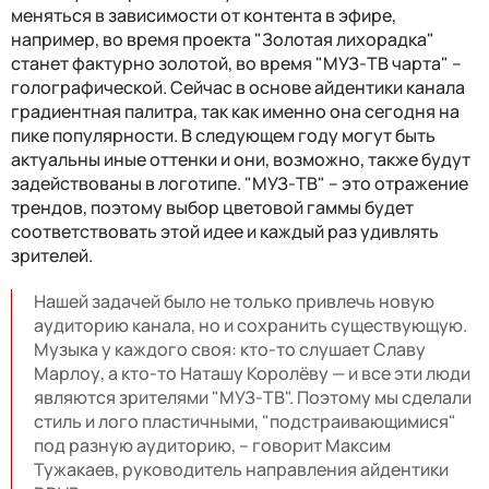
меняться в зависимости от контента в эфире,
например, во время проекта "Золотая лихорадка"
станет фактурно золотой, во время "МУЗ-ТВ чарта" –
голографической. Сейчас в основе айдентики канала
градиентная палитра, так как именно она сегодня на
пике популярности. В следующем году могут быть
актуальны иные оттенки и они, возможно, также будут
задействованы в логотипе. "МУЗ-ТВ" – это отражение
трендов, поэтому выбор цветовой гаммы будет
соответствовать этой идее и каждый раз удивлять
зрителей.
Нашей задачей было не только привлечь новую
аудиторию канала, но и сохранить существующую.
Музыка у каждого своя: кто-то слушает Славу
Марлоу, а кто-то Наташу Королёву — и все эти люди
являются зрителями "МУЗ-ТВ". Поэтому мы сделали
стиль и лого пластичными, "подстраивающимися"
под разную аудиторию, – говорит Максим
Тужакаев, руководитель направления айдентики