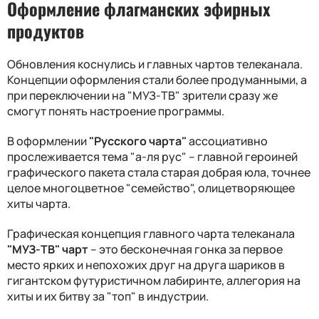
Оформление флагманских эфирных
продуктов
Обновления коснулись и главных чартов телеканала.
Концепции оформления стали более продуманными, а
при переключении на "МУЗ-ТВ" зрители сразу же
смогут понять настроение программы.
В оформлении
"Русского чарта"
ассоциативно
прослеживается тема "а-ля рус" – главной героиней
графического пакета стала старая добрая юла, точнее
целое многоцветное "семейство", олицетворяющее
хиты чарта.
Графическая концепция главного чарта телеканала
"МУЗ-ТВ" чарт
– это бесконечная гонка за первое
место ярких и непохожих друг на друга шариков в
гигантском футуристичном лабиринте, аллегория на
хиты и их битву за "топ" в индустрии.