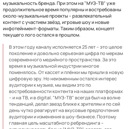
музыкальность бренда. При этом на "МУЗ-ТВ" уже
продолжительное время популярны и востребованы
около-музыкальные проекты – развлекательный
контент с участием звёзд, игровые шоу и новые
инфотейнмент-форматы. Таким образом, концепт
текущего лого остался в прошлом.
В этом году каналу исполняется 25 лет – это целое
поколение и довольно серьезная цифра по меркам
современного медийного пространства. За это
время в музыкальной индустрии многое
поменялось. От кассет и плёнки мы пришли в новую
цифровую эру. Но неизменным остался интерес
аудитории к музыке, мы видим это по
востребованности контента на наших платформах
– и на ТВ, и в digital. "МУЗ-ТВ" всегда был на волне
тенденций, делал звезд ближе к зрителям и по сей
день чутко реагирует на вкусовые предпочтения
аудитории и изменения в шоу-бизнесе. Поэтому
главная цель масштабного ребрендинга –