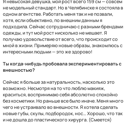
Я невысокая девушка, мой рост всего 159 см — совсем
не модельный стандарт. Но в Челябинске я состояла в
одном агентстве. Работать меня так и не позвали,
хотя, если объективно, по внешним данным я
подходила. Сейчас сотрудничаю с разными брендами
одежды, и тут мой рост нисколько не мешает. Я
получаю удовольствие от всего, что происходит со
мной в жизни. Примеряю новые образы, знакомлюсь с
интересными людьми — это же здорово!
Ты когда-нибудь пробовала экспериментировать с
внешностью?
Сейчас я больше за натуральность, насколько это
возможно. Несмотря на то что люблю макияж,
краситься, воспринимаю себя абсолютно спокойно
без косметики. Но раньше все было иначе. Меня много
чего не устраивало во внешности. Я хотела сделать
новые губы, скулы, подбородок, нос… Хорошо, что так
и не дошла до пластического хирурга. (Смеется)