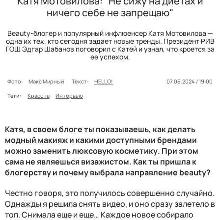
Катя Мотовилова: "Не сижу на диетах и
ничего себе не запрещаю"
Beauty-блогер и популярный инфлюенсер Катя Мотовилова —
одна их тех, кто сегодня задает новые тренды. Президент РИВ
ГОШ Эдгар Шабанов поговорил с Катей и узнал, что кроется за
ее успехом.
Фото:
Макс Мирный
Текст:
HELLO!
07.06.2024 / 19:00
Теги:
Красота
Интервью
Катя, в своем блоге ты показываешь, как делать
модный макияж и какими доступными брендами
можно заменить люксовую косметику. При этом
сама не являешься визажистом. Как ты пришла к
блогерству и почему выбрала направление beauty?
Честно говоря, это получилось совершенно случайно.
Однажды я решила снять видео, и оно сразу залетело в
топ. Снимала еще и еще… Каждое новое собирало