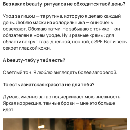
Без каких beauty-ритуалов не обходится твой день?
Уход за лицом — та рутина, которую я делаю каждый
день. Люблю маски из холодильника — они очень
освежают. Обожаю патчи. Не забываю о тонике — он
обязателен в моем уходе. Ну и разные кремы: для
области вокруг глаз, дневной, ночной, с SPF. Вот и весь
секрет гладкой кожи.
А beauty-табу у тебя есть?
Светлый тон. Я люблю выглядеть более загорелой.
То есть азиатская красота не для тебя?
Думаю, именно загар подчеркивает мою внешность.
Яркая коррекция, темные брови — мне это больше
идет.