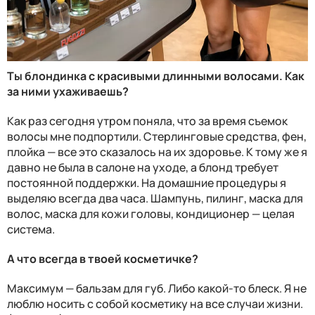
Ты блондинка с красивыми длинными волосами. Как
за ними ухаживаешь?
Как раз сегодня утром поняла, что за время съемок
волосы мне подпортили. Стерлинговые средства, фен,
плойка — все это сказалось на их здоровье. К тому же я
давно не была в салоне на уходе, а блонд требует
постоянной поддержки. На домашние процедуры я
выделяю всегда два часа. Шампунь, пилинг, маска для
волос, маска для кожи головы, кондиционер — целая
система.
А что всегда в твоей косметичке?
Максимум — бальзам для губ. Либо какой-то блеск. Я не
люблю носить с собой косметику на все случаи жизни.