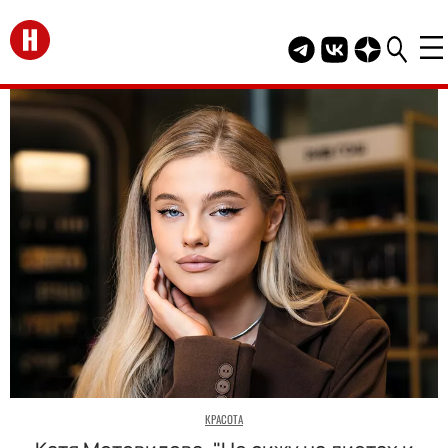
Перейти на главную
Telegram канал HEL
Группа HELLO В
Канал HELLO
КРАСОТА