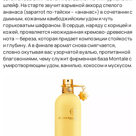
шлейф. На старте звучит взрывной аккорд спелого
ананаса (
saparrot
по-тайски – «ананас») в сочетании с
дымным, кожаным камбоджийским удом и чуть
горьковатым шафраном. В сердце, наряду с корицей и
кожей, проявляется неожиданная кремово-древесная
нота — береза, которая придает композиции стойкость
и глубину. А в финале аромат снова смягчается,
словно окутывая вас узорчатой вуалью, пропитанной
благовониями, чему служит фирменная база Montale с
умиротворяющим удом, ванилью, кокосом и мускусом.