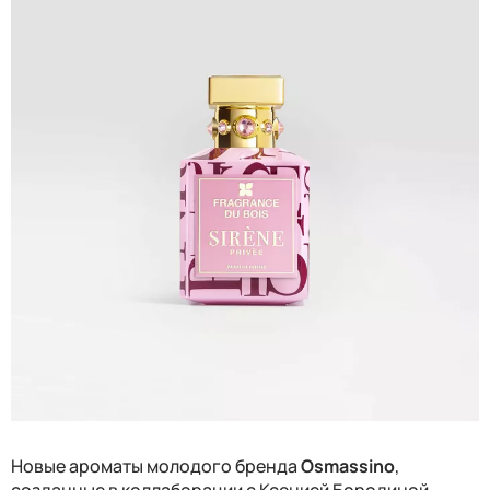
Н
овы
е
аромат
ы молодого
бренда
Osmassino
,