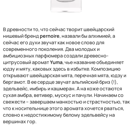
В древности то, что сейчас творит швейцарский
нишевый бренд
pernoire
, назвали бы алхимией, а
сейчас его духи звучат как новое слово для
современного поколения. Два молодых и
амбициозных парфюмера создали древесно-
цитрусовый аромат
Yuma
, чье название объединяет
юдзу и мяту, каковых здесь в избытке. Композицию
открывают швейцарская мята, перечная мята, юдзу и
бергамот. В ее сердце звучат альпийский бриз (!),
эдельвейс, имбирь и кашмеран. А на коже остаются
сухая амбра, ветивер, мускус и пачули. Начинаем со
свежести – завершаем манкостью и страстностью, так
что к носительнице этого аромата хочется рваться,
словно к недостижимому белому эдельвейсу на
вершинах гор.