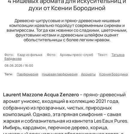
4 нишевых аромата для искусительниц и
духи от Ксении Бородиной
Древесно-цитрусовые и пряно-древесные нишевые
композиции идеально подойдут современным сиренам и
вампирессам. Тогда как новинки cо сладкими, цветочными,
фруктовыми нотами и древесным шлейфом оценят
обольстительницы с более легким нравом.
Фото:
Кадр из фильма
Фото:
Архивы пресс-служб
Текст:
Татьяна
Байдакова
08.06.2026 / 16:00
Теги:
Парфюмерия
Нишевая парфюмерия
Ароматы
Ксения Бородина
Laurent Mazzone Acqua Zenzero
– пряно-древесный
аромат унисекс, входящий в коллекцию 2021 года,
собранную из прозрачных, чистых, природных
композиций. Однако, эта пряная симфония – самая
жаркая и соблазнительная из квинтета
Les Eaux Pures
.
Имбирь, кардамон, перечное дерево, корица,
мускатный орех излучают обволакивающее тепло, а