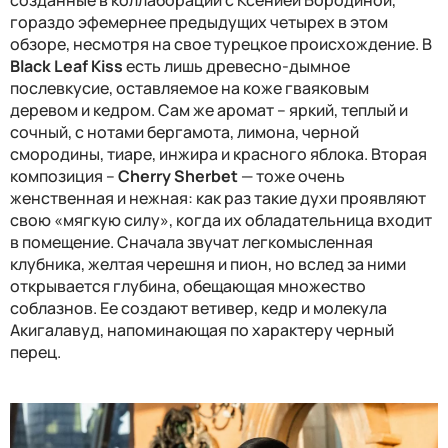
созданные
в коллаборации с Ксенией Бородиной
,
гораздо эфемернее предыдущих четырех в этом
обзоре, несмотря на свое турецкое происхождение. В
Black Leaf Kiss
есть лишь древесно-дымное
послевкусие, оставляемое на коже гваяковым
деревом и кедром. Сам же аромат – я
ркий, теплый и
сочный
,
с нотами
бергамота, лимона,
черной
смородины,
тиаре,
инжира и красного яблока.
Вторая
композиция –
Cherry Sherbet
—
тоже очень
женственная и
нежн
ая: как раз такие духи проявляют
свою «мягкую силу», когда их обладательница входит
в помещение. Сначала звучат легкомысленная
клубник
а
, желт
ая череш
н
я
и пион
, но вслед за ними
открывается глубина, обещающая множество
соблазнов. Ее создают ветивер, кедр и молекула
Акигалавуд, напоминающая по характеру черный
перец.