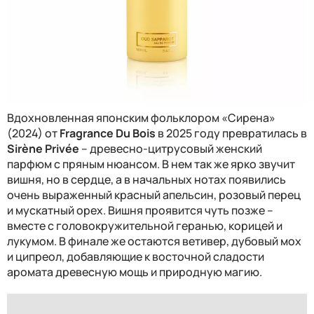
Вдохновленная японским фольклором «Сирена»
(2024) от
Fragrance Du Bois
в 2025 году превратилась в
Sir
è
ne Priv
é
e
– древесно-цитрусовый женский
парфюм с пряным нюансом. В нем так же ярко звучит
вишня, но в сердце, а в начальных нотах появились
очень выраженный красный апельсин, розовый перец
и мускатный орех. Вишня проявится чуть позже –
вместе с головокружительной геранью, корицей и
лукумом. В финале же остаются ветивер, дубовый мох
и ципреол, добавляющие к восточной сладости
аромата древесную мощь и природную магию.