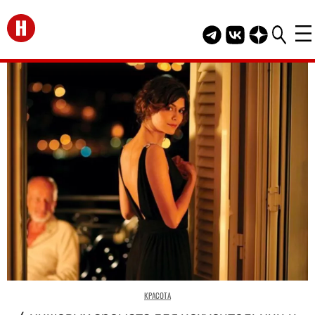
Перейти на главную
Telegram канал HEL
Группа HELLO В
Канал HELLO
КРАСОТА