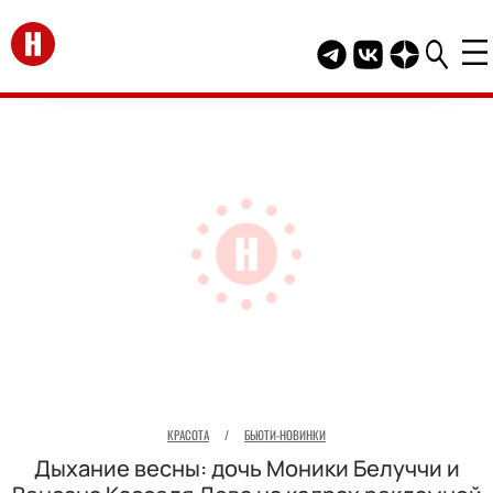
Перейти на главную
Telegram канал HEL
Группа HELLO В
Канал HELLO
КРАСОТА
/
БЬЮТИ-НОВИНКИ
Дыхание весны: дочь Моники Белуччи и