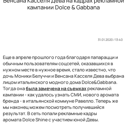
Венсана Касселя Дева на кадрах рекламной
кампании Dolce & Gabbana
31.01.2020 / 13:40
Еще в апреле прошлого года благодаря папарацци и
обычным пользователям соцсетей, оказавшихся в
нужном месте в нужное время, стало известно, что
дочь Моники Белуччи и Венсана Касселя Дева выбрана
лицом итальянского модного дома Dolce&Gabbana.
Тогда она
была замечена на с
ъемках
рекламной
кампании - как удалось узнать СМИ, нового аромата
бренда - в итальянской коммуне Равелло. Теперь же
мы наконец можем посмотреть получившийся
результат. В сеть попали рекламные кадры
аромата
Dolce Shine с участием юной Девы.