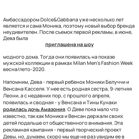
Амбассадором Dolce&Gabbana уже несколько лет
является и сама Моника, поэтому новый выбор бренда
неудивителен. После съемок первой рекламы, в июне,
Дева была
приглашена на шоу
модного дома. Тогда они появилась на показе
мужской коллекции в рамках Milan Men's Fashion Week
весна/лето-2020.
Напомним, Дева - первый ребенок Моники Белуччи и
Венсана Касселя. У нее есть родная сестра, 9-летняя
Леони, а с недавних пор, с прошлого апреля,
появилась и сводная - у Венсана и Тины Кунаки
родилась дочь Амазония
. О Деве пока мало что
известно, так как Моника и Венсан держали своих
детей подальше от общественного внимания. Эта
рекламная кампания - первый творческий проект
Девы, но, думаем, скоро мы еще не раз увидим ее в