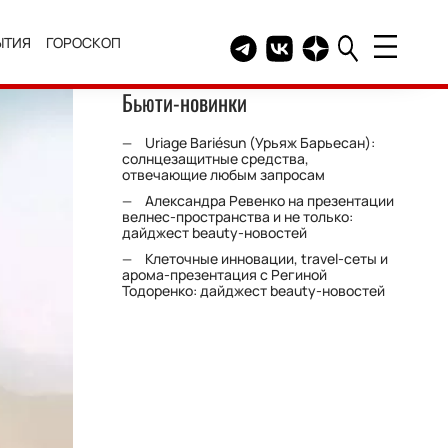
ЫТИЯ
ГОРОСКОП
Telegram канал HELLO
Группа HELLO Вконтакт
Канал HELLO в Дзе
Бьюти-новинки
Uriage Bariésun (Урьяж Барьесан):
солнцезащитные средства,
отвечающие любым запросам
Александра Ревенко на презентации
велнес-пространства и не только:
дайджест beauty-новостей
Клеточные инновации, travel-сеты и
арома-презентация с Региной
Тодоренко: дайджест beauty-новостей