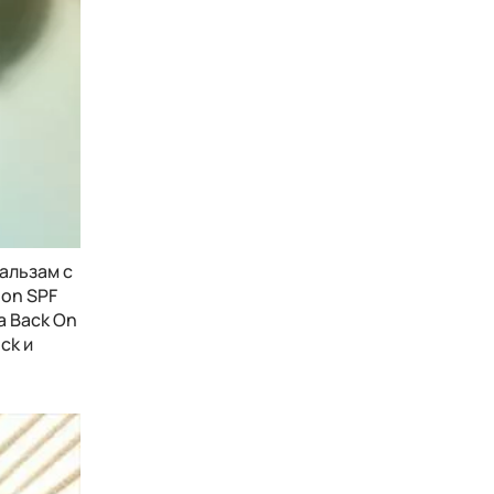
бальзам с
ion SPF
а Back On
ck и