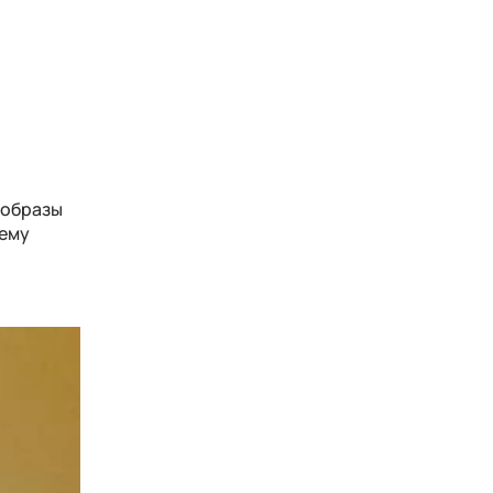
 образы
шему