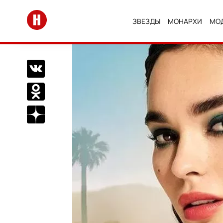
Перейти на главную
ЗВЕЗДЫ
МОНАРХИ
МО
Поделиться Вконтакте
Поделиться в Одноклассниках
Подписаться на нас в Дзен