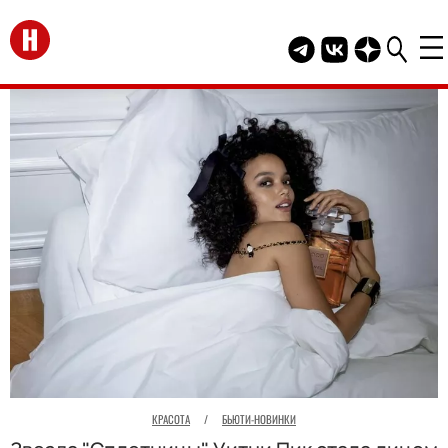
Перейти на главную
Telegram канал HEL
Группа HELLO В
Канал HELLO
КРАСОТА
/
БЬЮТИ-НОВИНКИ