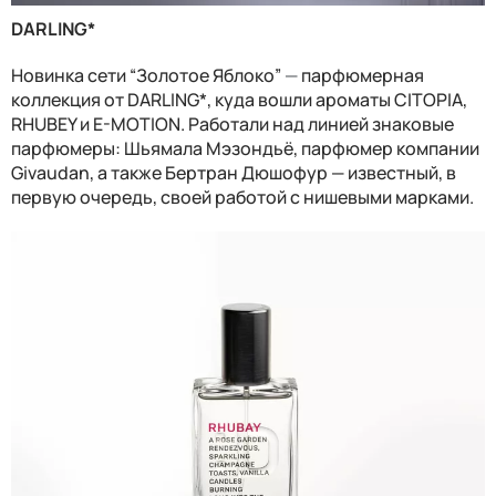
DARLING*
Новинка сети “Золотое Яблоко”
—
парфюмерная
коллекция от DARLING*, куда вошли ароматы CITOPIA,
RHUBEY и E-MOTION. Работали над линией знаковые
парфюмеры: Шьямала Мэзондьё, парфюмер компании
Givaudan, а также Бертран Дюшофур — известный, в
первую очередь, своей работой с нишевыми марками.