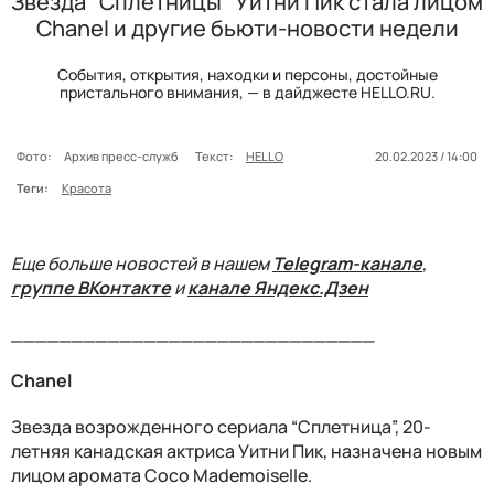
Звезда "Сплетницы" Уитни Пик стала лицом
Chanel и другие бьюти-новости недели
События, открытия, находки и персоны, достойные
пристального внимания, — в дайджесте HELLO.RU.
Фото:
Архив пресс-служб
Текст:
HELLO
20.02.2023 / 14:00
Теги:
Красота
Еще больше новостей в нашем
Telegram-канале
,
группе ВКонтакте
и
канале Яндекс.Дзен
______________________________
Chanel
Звезда возрожденного сериала “Сплетница”, 20-
летняя канадская актриса Уитни Пик, назначена новым
лицом аромата Coco Mademoiselle.