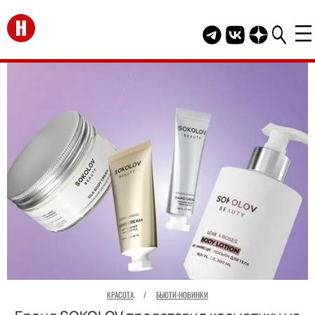
Перейти на главную
Telegram канал HEL
Группа HELLO В
Канал HELLO
КРАСОТА
/
БЬЮТИ-НОВИНКИ