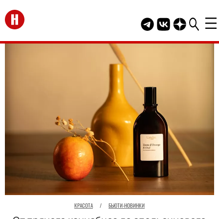
Перейти на главную
Telegram канал HEL
Группа HELLO В
Канал HELLO
КРАСОТА
/
БЬЮТИ-НОВИНКИ