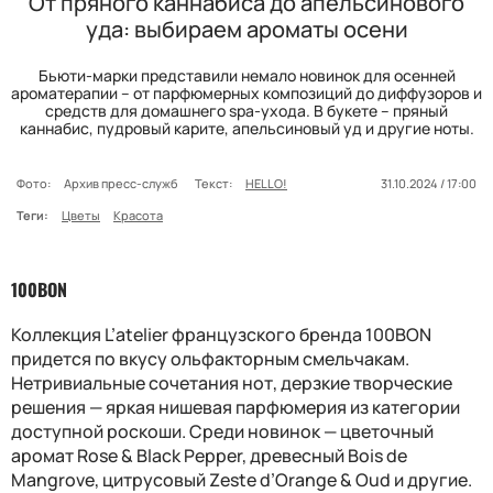
От пряного каннабиса до апельсинового
уда: выбираем ароматы осени
Бьюти-марки представили немало новинок для осенней
ароматерапии – от парфюмерных композиций до диффузоров и
средств для домашнего spa-ухода. В букете – пряный
каннабис, пудровый карите, апельсиновый уд и другие ноты.
Фото:
Архив пресс-служб
Текст:
HELLO!
31.10.2024 / 17:00
Теги:
Цветы
Красота
100BON
Коллекция L’atelier французского бренда 100BON
придется по вкусу ольфакторным смельчакам.
Нетривиальные сочетания нот, дерзкие творческие
решения — яркая нишевая парфюмерия из категории
доступной роскоши. Среди новинок — цветочный
аромат Rose & Black Pepper, древесный Bois de
Mangrove, цитрусовый Zeste d’Orange & Oud и другие.