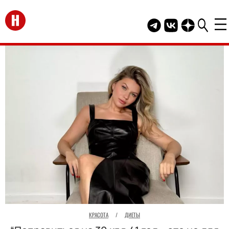
Перейти на главную
Telegram канал HEL
Группа HELLO В
Канал HELLO
КРАСОТА
/
ДИЕТЫ