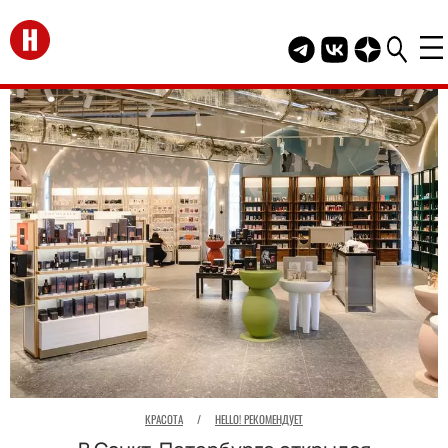
Перейти на главную
Telegram канал HEL
Группа HELLO В
Канал HELLO
КРАСОТА
/
HELLO! РЕКОМЕНДУЕТ