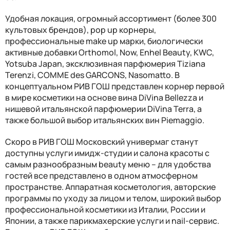
Удобная локация, огромный ассортимент (более 300
культовых брендов), pop up корнеры,
профессиональные make up марки, биологически
активные добавки Orthomol, Now, Enhel Beauty, KWC,
Yotsuba Japan, эксклюзивная парфюмерия Tiziana
Terenzi, COMME des GARCONS, Nasomatto. В
концептуальном РИВ ГОШ представлен корнер первой
в мире косметики на основе вина DiVina Bellezza и
нишевой итальянской парфюмерии DiVina Terra, а
также большой выбор итальянских вин Piemaggio.
Скоро в РИВ ГОШ Московский универмаг станут
доступны услуги имидж-студии и салона красоты с
самым разнообразным beauty меню – для удобства
гостей все представлено в одном атмосферном
пространстве. Аппаратная косметология, авторские
программы по уходу за лицом и телом, широкий выбор
профессиональной косметики из Италии, России и
Японии, а также парикмахерские услуги и nail-сервис.