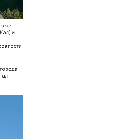
токс-
Кал) и
оса гостя
 города,
тал