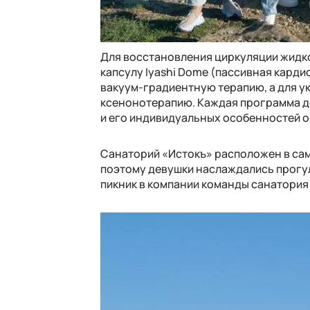
Для восстановления циркуляции жидк
капсулу Iyashi Dome (пассивная карди
вакуум-градиентную терапию, а для у
ксенонотерапию. Каждая программа д
и его индивидуальных особенностей о
Санаторий «Истокъ» расположен в само
поэтому девушки наслаждались прогул
пикник в компании команды санатория 