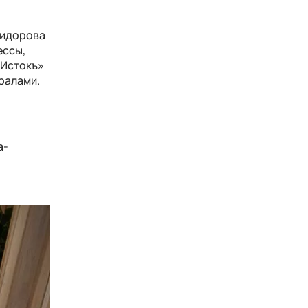
Сидорова
ессы,
«Истокъ»
ралами.
,
а-