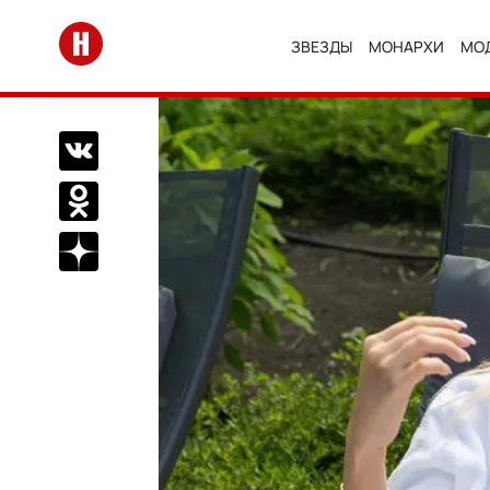
Перейти на главную
ЗВЕЗДЫ
МОНАРХИ
МО
Поделиться Вконтакте
Поделиться в Одноклассниках
Подписаться на нас в Дзен