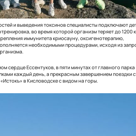
остей и выведения токсинов специалисты подключают де
отренировка, во время которой организм теряет до 1200 к
крепления иммунитета криосауну, оксигенотерапию,
ополняется необходимыми процедурами, исходя из запр
рганизма.
м сердце Ессентуков, в пяти минутах от главного парка
ками каждый день, а прекрасным завершением поездки с
«Истокъ» в Кисловодске с видом на горы.