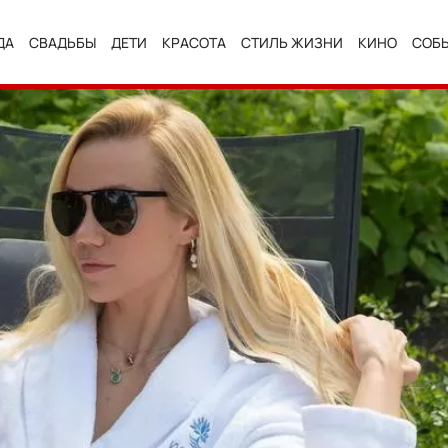
ДА
СВАДЬБЫ
ДЕТИ
КРАСОТА
СТИЛЬ ЖИЗНИ
КИНО
СОБ