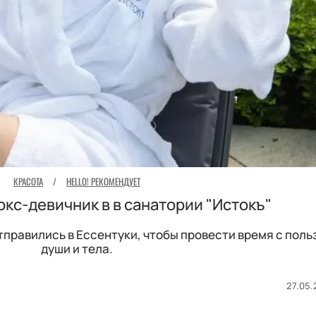
КРАСОТА
/
HELLO! РЕКОМЕНДУЕТ
окс-девичник в в санатории "Истокъ"
тправились в Ессентуки, чтобы провести время с поль
души и тела.
27.05.