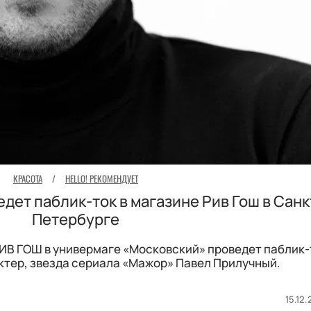
КРАСОТА
/
HELLO! РЕКОМЕНДУЕТ
дет паблик-ток в магазине Рив Гош в Санк
Петербурге
 РИВ ГОШ в универмаге «Московский» проведет паблик-
тер, звезда сериала «Мажор» Павел Прилучный.
15.12.