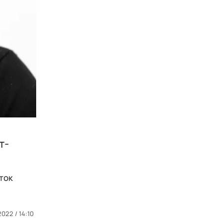
т-
ток
2022 / 14:10