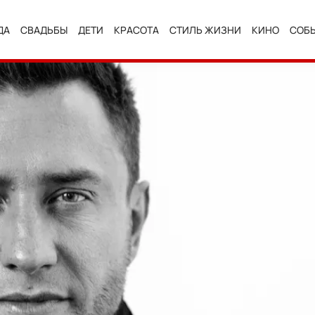
ДА
СВАДЬБЫ
ДЕТИ
КРАСОТА
СТИЛЬ ЖИЗНИ
КИНО
СОБ