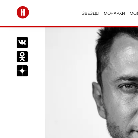
Перейти на главную
ЗВЕЗДЫ
МОНАРХИ
МО
Поделиться Вконтакте
Поделиться в Одноклассниках
Подписаться на нас в Дзен