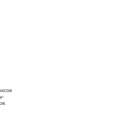
оксов
ш-
ов.