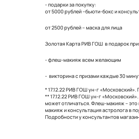
- подарки за покупку:
от 5000 рублей –бьюти-бокс и консуль
от 2500 рублей – маска для лица
Золотая Карта РИВ ГОШ в подарок при
- флеш-макияж всем желающим
- викторина с призами каждые 30 мину
* 17.12.22 РИВ ГОШ ун-г «Московский».
** 17.12.22 РИВ ГОШ ун-г «Московски
может отличаться. Флеш-макияж – это
макияж и консультация астролога в п
Подробности у консультантов магази