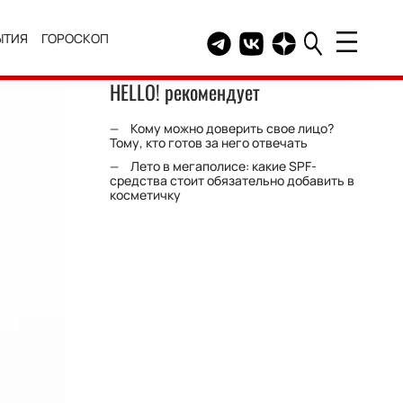
ЫТИЯ
ГОРОСКОП
Telegram канал HELLO
Группа HELLO Вконтакт
Канал HELLO в Дзе
HELLO! рекомендует
Кому можно доверить свое лицо?
Тому, кто готов за него отвечать
Лето в мегаполисе: какие SPF-
средства стоит обязательно добавить в
косметичку