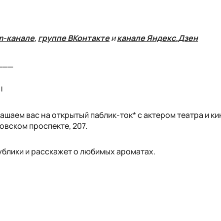
m-канале
,
группе ВКонтакте
и
канале Яндекс.Дзен
___
!
глашаем вас на открытый паблик-ток* с актером театра и к
вском проспекте, 207.
ублики и расскажет о любимых ароматах.