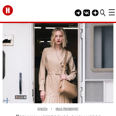
Перейти на главную
Telegram канал HEL
Группа HELLO В
Канал HELLO
КРАСОТА
/
HELLO! РЕКОМЕНДУЕТ