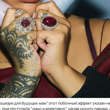
рошюре для будущих мам” этот побочный эффект указан не
, она поступила “умно и креативно”, начав носить парики. 