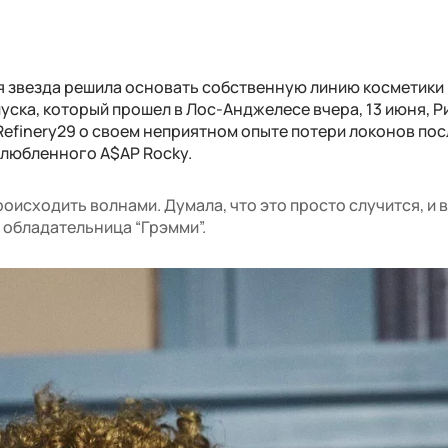
я звезда решила основать собственную линию косметики 
апуска, который прошел в Лос-Анджелесе вчера, 13 июня, 
efinery29 о своем неприятном опыте потери локонов пос
злюбленного A$AP Rocky.
происходить волнами. Думала, что это просто случится, и
 обладательница “Грэмми”.