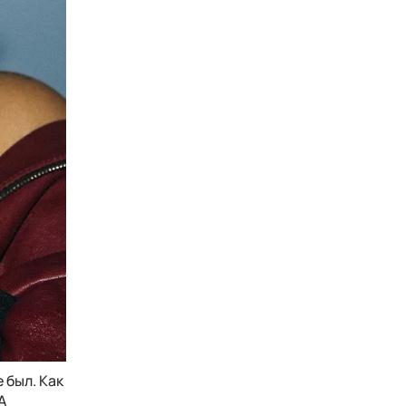
 был. Как
А