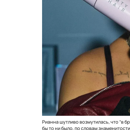
Рианна шутливо возмутилась, что “в б
бы то ни было, по словам знаменитости