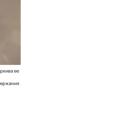
еркива ее
держания