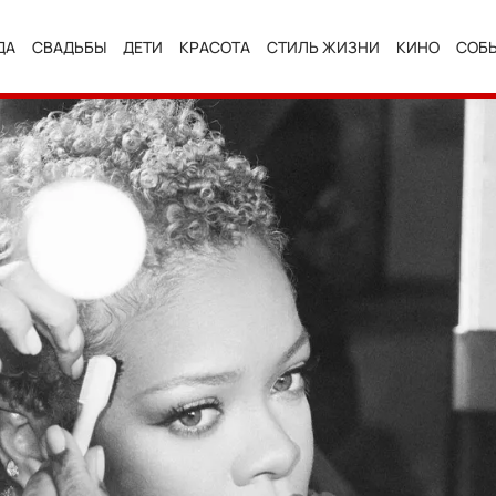
ДА
СВАДЬБЫ
ДЕТИ
КРАСОТА
СТИЛЬ ЖИЗНИ
КИНО
СОБ