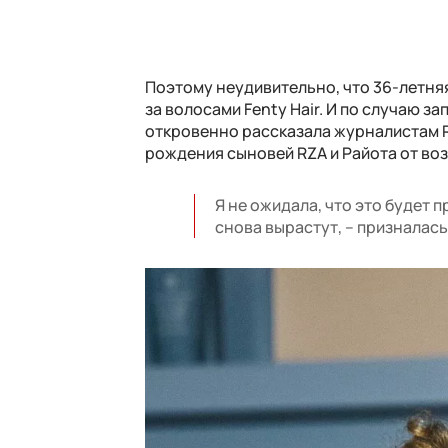
Поэтому неудивительно, что 36-летня
за волосами Fenty Hair. И по случаю з
откровенно рассказала журналистам R
рождения сыновей RZA и Райота от во
Я не ожидала, что это будет 
снова вырастут, – призналась