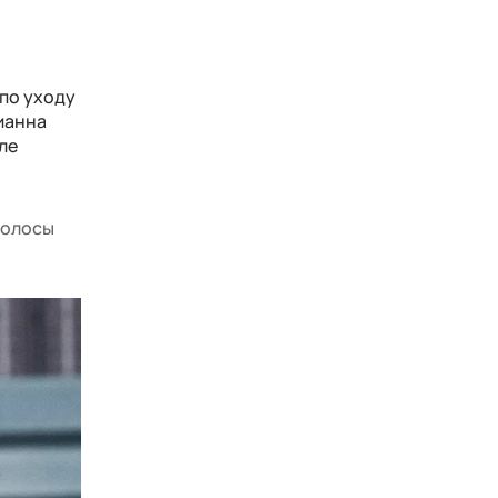
по уходу
Рианна
ле
 волосы