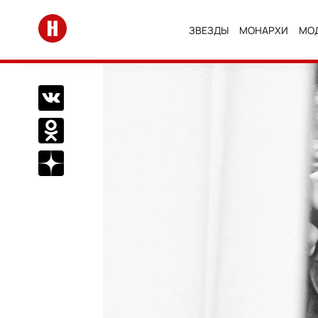
Перейти на главную
ЗВЕЗДЫ
МОНАРХИ
МО
Поделиться Вконтакте
Поделиться в Одноклассниках
Подписаться на нас в Дзен