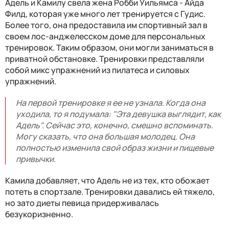
Адель и Камилу свела жена Робби Уильямса - Айда
Филд, которая уже много лет тренируется с Гудис.
Более того, она предоставила им спортивный зал в
своем лос-анджелесском доме для персональных
тренировок. Таким образом, они могли заниматься в
приватной обстановке. Тренировки представляли
собой микс упражнений из пилатеса и силовых
упражнений.
На первой тренировке я ее не узнала. Когда она
уходила, то я подумала: "Эта девушка выглядит, как
Адель". Сейчас это, конечно, смешно вспоминать.
Могу сказать, что она большая молодец. Она
полностью изменила свой образ жизни и пищевые
привычки.
Камила добавляет, что Адель не из тех, кто обожает
потеть в спортзале. Тренировки давались ей тяжело,
но зато диеты певица придерживалась
безукоризненно.