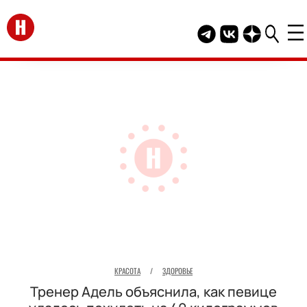
Перейти на главную
Telegram канал HEL
Группа HELLO В
Канал HELLO
КРАСОТА
/
ЗДОРОВЬЕ
Тренер Адель объяснила, как певице