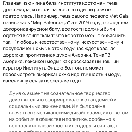
Главная изюминка бала Института костюма – тема
дресс-кода, которая за все эти годы ни разу не
повторилась. Например, тема самого первого Met Gala
называлась "Мир Balenciaga", а в 2019 году, последнем
докоронавирусном балу, все гости должны были
одеться в стиле "кэмп", что коротко можно объяснить
так – "любовь к неестественному, искусственному и
преувеличенному". В этом году нас ждет красная
дорожка, пропитанная духом Америки. Тема "В
Америке: лексикон моды", как рассказал нынешний
куратор Института Эндрю Болтон, поможет
пересмотреть американскую идентичность и моду,
изменившуюся за последние годы.
Думаю, акцент на сознательное творчество
действительно сформировался: с пандемией и
социальными движениями. И я был крайне
впечатлен американскими дизайнерами, их ответом
на события в обществе и политике, особенно в
вопросах инклюзивности и гендера, и считаю, в