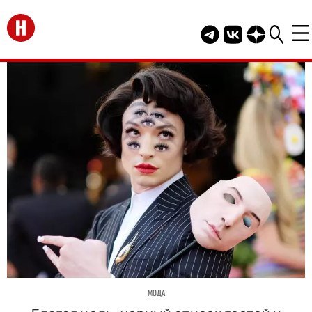
Перейти на главную
Telegram канал HEL
Группа HELLO В
Канал HELLO
МОДА