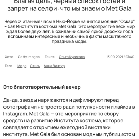
Благая цель, черный список гостей и
запрет на селфи: что мы знаем о Met Gala
Через считанные часы в Нью-Йорке начнется модный "Оскар"
– бал Института костюма Met Gala. Это мероприятие весь мир
ждал более двух лет. В ожидании самой яркой дорожки года
вспоминаем интересные и необычные факты масштабного
праздника моды.
Фото:
Getty Images
Текст:
Ольга Кусикова
13.09.2021 / 23:40
Теги:
Мода
Стиль
Анна Винтур
Это благотворительный вечер
Да-да, звезды наряжаются и дефилируют перед
фотографами не просто ради популярности и лайков в
Instagram. Met Gala — это мероприятие по сбору
средств на развитие Института костюма, которое
совпадает с открытием ежегодной выставки
института. Met Gala был основан модным публицистом