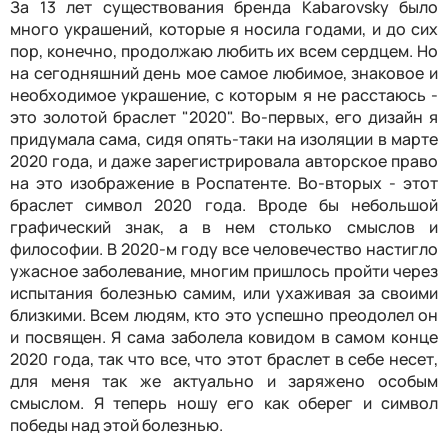
За 13 лет существования бренда Kabarovsky было
много украшений, которые я носила годами, и до сих
пор, конечно, продолжаю любить их всем сердцем. Но
на сегодняшний день мое самое любимое, знаковое и
необходимое украшение, с которым я не расстаюсь -
это золотой браслет "2020". Во-первых, его дизайн я
придумала сама, сидя опять-таки на изоляции в марте
2020 года, и даже зарегистрировала авторское право
на это изображение в Роспатенте. Во-вторых - этот
браслет символ 2020 года. Вроде бы небольшой
графический знак, а в нем столько смыслов и
философии. В 2020-м году все человечество настигло
ужасное заболевание, многим пришлось пройти через
испытания болезнью самим, или ухаживая за своими
близкими. Всем людям, кто это успешно преодолел он
и посвящен. Я сама заболела ковидом в самом конце
2020 года, так что все, что этот браслет в себе несет,
для меня так же актуально и заряжено особым
смыслом. Я теперь ношу его как оберег и символ
победы над этой болезнью.