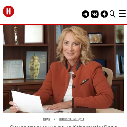
Перейти на главную
Telegram канал HEL
Группа HELLO В
Канал HELLO
МОДА
/
HELLO! РЕКОМЕНДУЕТ