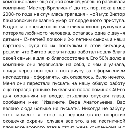
компаньонами - еще одной семьей, успешно развивали
компанию "Мастер Бриллиант" до тех пор, пока в мае
2008-го года не случилась трагедия - мой муж Виктор
Кабаровский внезапно умер от сердечного приступа.
В одно мгновение наша счастливая жизнь рухнула: я
потеряла любимого человека, осталась одна с двумя
детьми - 13-летней дочкой и 2-х летним сыном, а наши
партнеры, судя по их поступкам в этой ситуации,
решили, что Виктор все эти годы работал не для блага
своей семьи, а для их благосостояния. Его 50% долю в
компании они переписали на себя, о чем я узнала,
придя через полгода к нотариусу за оформлением
наследства - оформлять, как оказалось, было нечего.
Меня они перестали пускать на нашу общую работу
еще гораздо раньше. Буквально после поминок 40-го
дня охранники на входе, стыдливо опуская глаза,
сообщили мне: "Извините, Вера Анатольевна, Вас
велено сюда больше не пускать". Никогда не забуду
этот момент: я стою на первом этаже напротив
окошечка охраны, слушая все это, а на лестничной
площадке второго этажа стоит жена компаньона и с