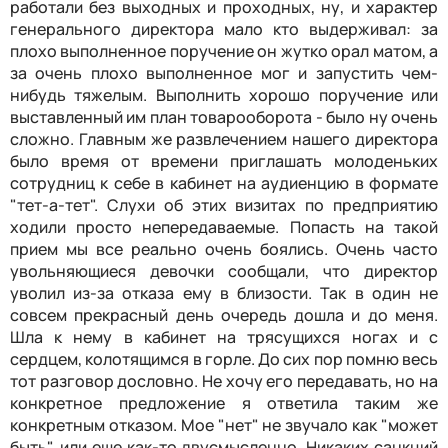
работали без выходных и проходных, ну, и характер
генерального директора мало кто выдерживал: за
плохо выполненное поручение он жутко орал матом, а
за очень плохо выполненное мог и запустить чем-
нибудь тяжелым. Выполнить хорошо поручение или
выставленный им план товарооборота - было ну очень
сложно. Главным же развлечением нашего директора
было время от времени приглашать молоденьких
сотрудниц к себе в кабинет на аудиенцию в формате
"тет-а-тет". Слухи об этих визитах по предприятию
ходили просто непередаваемые. Попасть на такой
прием мы все реально очень боялись. Очень часто
увольняющиеся девочки сообщали, что директор
уволил из-за отказа ему в близости. Так в один не
совсем прекрасный день очередь дошла и до меня.
Шла к нему в кабинет на трясущихся ногах и с
сердцем, колотящимся в горле. До сих пор помню весь
тот разговор дословно. Не хочу его передавать, но на
конкретное предложение я ответила таким же
конкретным отказом. Мое "нет" не звучало как "может
быть", или еще как-то двусмысленно. Никаких санкций