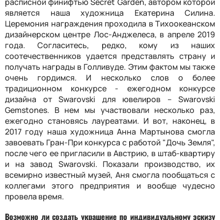
расписной финифтью Seсret Garden, автором которой
является наша художница Екатерина Силина.
Церемония награждения проходила в Тихоокеанском
дизайнерском центре Лос-Анджелеса, в апреле 2019
года. Согласитесь, редко, кому из наших
соотечественников удается представлять страну и
получать награды в Голливуде. Этим фактом мы также
очень гордимся. И несколько слов о более
традиционном конкурсе - ежегодном конкурсе
дизайна от Swarovski для ювелиров – Swarovski
Gemstones. В нем мы участвовали несколько раз,
ежегодно становясь лауреатами. И вот, наконец, в
2017 году наша художница Анна Мартынова смогла
завоевать Гран-При конкурса с работой "Дочь Земля",
после чего ее пригласили в Австрию, в штаб-квартиру
и на завод Swarovski. Показали производство, их
всемирно известный музей, Аня смогла пообщаться с
коллегами этого предприятия и вообще чудесно
провела время.
Возможно ли создать украшение по индивидуальному эскизу