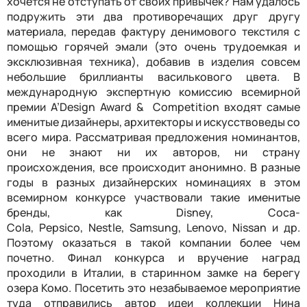
хочется не отступать от своих привычек? Нам удалось
подружить эти два противоречащих друг другу
материала, передав фактуру денимового текстиля с
помощью горячей эмали (это очень трудоемкая и
эксклюзивная техника), добавив в изделия совсем
небольшие бриллианты василькового цвета. В
международную экспертную комиссию всемирной
премии A’Design Award & Competition входят самые
именитые дизайнеры, архитекторы и искусствоведы со
всего мира. Рассматривая предложения номинантов,
они не знают ни их авторов, ни страну
происхождения, все происходит анонимно. В разные
годы в разных дизайнерских номинациях в этом
всемирном конкурсе участвовали такие именитые
бренды, как Disney, Coca-
Cola, Pepsico, Nestle, Samsung, Lenovo, Nissan и др.
Поэтому оказаться в такой компании более чем
почетно. Финал конкурса и вручение наград
проходили в Италии, в старинном замке на берегу
озера Комо. Посетить это незабываемое мероприятие
туда отправились автор идеи коллекции Нина