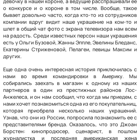
девочку в нашей короне, а ведущие расспрашивали ее
о конкурсе и о короне в том числе. Вообще, такое
бывает довольно часто, когда кто-то из сотрудников
компании вдруг видит наше украшение на ком-то и
шлет в общий чат фото с экрана телевизора нам всем
на радость. Среди известных персон наши украшения
есть у Ольги Бузовой, Жанны Эппле, Эвелины Бледанс,
Екатерины Стриженовой, Пелагеи, певицы Максим и
других.
Еще одна очень интересная история приключилась с
нами во время командировки в Америку. Мы
собирались заехать в магазин к одному из наших
партнеров в один из престижных районов Лос-
Анжелеса, и он нам сообщил, что когда мы приедем, с
нами хочет познакомиться одна из его покупательниц,
которая приобрела несколько наших украшений.
Узнав, что они из России, попросила познакомить ее с
представителями бренда. Оказалось, что это Джоан
Борстен: кинопродюсер, сценарист, в пошлом
журналистка и последняя американская жена