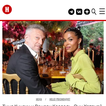
Перейти на главную
Telegram канал HEL
Группа HELLO В
Канал HELLO
МОДА
/
HELLO! РЕКОМЕНДУЕТ