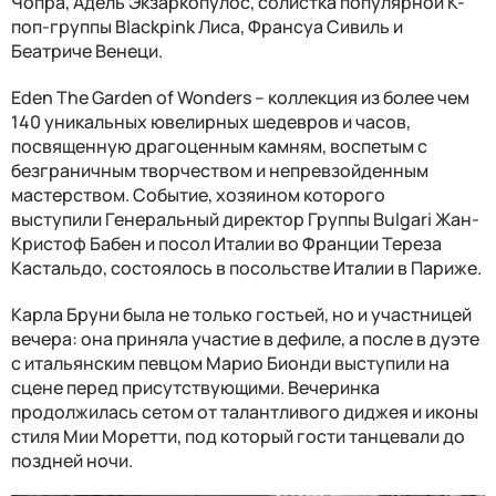
Чопра, Адель Экзаркопулос, солистка популярной K-
поп-группы Blackpink Лиса, Франсуа Сивиль и
Беатриче Венеци.
Eden The Garden of Wonders – коллекция из более чем
140 уникальных ювелирных шедевров и часов,
посвященную драгоценным камням, воспетым с
безграничным творчеством и непревзойденным
мастерством. Событие, хозяином которого
выступили Генеральный директор Группы Bulgari Жан-
Кристоф Бабен и посол Италии во Франции Тереза
Кастальдо, состоялось в посольстве Италии в Париже.
Карла Бруни была не только гостьей, но и участницей
вечера: она приняла участие в дефиле, а после в дуэте
с итальянским певцом Марио Бионди выступили на
сцене перед присутствующими. Вечеринка
продолжилась сетом от талантливого диджея и иконы
стиля Мии Моретти, под который гости танцевали до
поздней ночи.