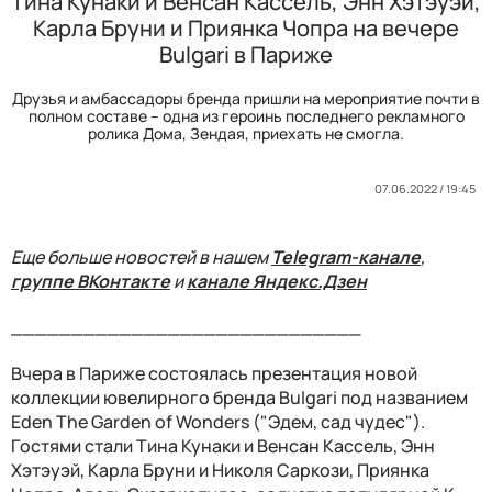
Тина Кунаки и Венсан Кассель, Энн Хэтэуэй,
Карла Бруни и Приянка Чопра на вечере
Bulgari в Париже
Друзья и амбассадоры бренда пришли на мероприятие почти в
полном составе – одна из героинь последнего рекламного
ролика Дома, Зендая, приехать не смогла.
07.06.2022 / 19:45
Еще больше новостей в нашем
Telegram-канале
,
группе ВКонтакте
и
канале Яндекс.Дзен
_____________________________
Вчера в Париже состоялась презентация новой
коллекции ювелирного бренда Bulgari под названием
Eden The Garden of Wonders ("Эдем, сад чудес").
Гостями стали Тина Кунаки и Венсан Кассель, Энн
Хэтэуэй, Карла Бруни и Николя Саркози, Приянка