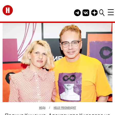
Перейти на главную
Telegram канал HEL
Группа HELLO В
Канал HELLO
МОДА
/
HELLO! РЕКОМЕНДУЕТ