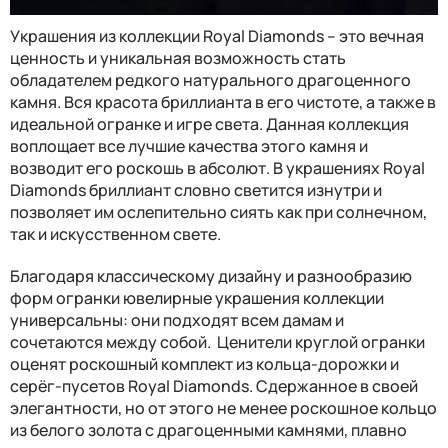
Украшения из коллекции Royal Diamonds – это вечная
ценность и уникальная возможность стать
обладателем редкого натурального драгоценного
камня. Вся красота бриллианта в его чистоте, а также в
идеальной огранке и игре света. Данная коллекция
воплощает все лучшие качества этого камня и
возводит его роскошь в абсолют. В украшениях Royal
Diamonds бриллиант словно светится изнутри и
позволяет им ослепительно сиять как при солнечном,
так и искусственном свете.
Благодаря классическому дизайну и разнообразию
форм огранки ювелирные украшения коллекции
универсальны: они подходят всем дамам и
сочетаются между собой. Ценители круглой огранки
оценят роскошный комплект из кольца-дорожки и
серёг-пусетов Royal Diamonds. Сдержанное в своей
элегантности, но от этого не менее роскошное кольцо
из белого золота с драгоценными камнями, плавно