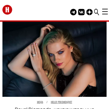
Перейти на главную
Telegram канал HEL
Группа HELLO В
Канал HELLO
МОДА
/
HELLO! РЕКОМЕНДУЕТ