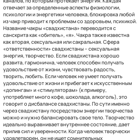
каналов, по которым протекает энергия. Каждая
отвечает за определенные аспекты физиологии,
психологии и энергетики человека, блокировка любой
из чакр приводит к проблемам со здоровьем, психикой.
Название чакры «свадхистана» переводится с
санскрита как «обитель», «я». Чакра также известна
как вторая, сексуальная или сакральная. Сфера
«ответственности» свадхистаны – сексуальная
энергия, творчество. Если свадхистана хорошо
развита, гармонична, человек способен получать
удовольствие от жизни, чувствовать радость,
творить, любить. Если человек не умеет получать
удовольствие от жизни и прибегает к искусственным
«допингам» и «стимуляторам» (к примеру,
употребляет много кофе, шоколада, алкоголь), это
говорит о дисбалансе свадхистаны. По сути именно
через свадхистану посредством энергии творчества
можно и нужно балансировать свое тело. Творчество
идеально выравнивает внутреннее состояние, дает
прилив сил и уверенности. Когда человек творчески
удовлетворен, он не ищет сомнительных