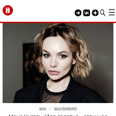
Перейти на главную
Telegram канал HEL
Группа HELLO В
Канал HELLO
МОДА
/
HELLO! РЕКОМЕНДУЕТ