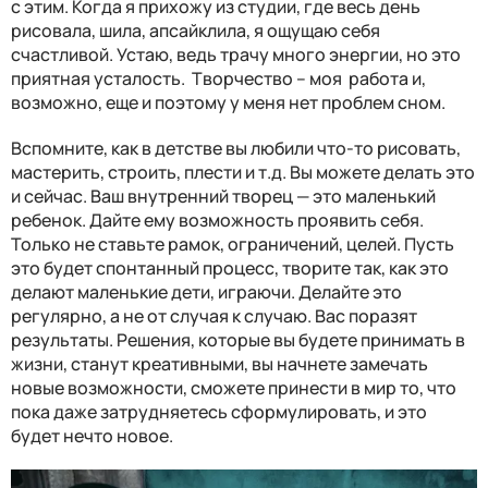
с этим. Когда я прихожу из студии, где весь день
рисовала, шила, апсайклила, я ощущаю себя
счастливой. Устаю, ведь трачу много энергии, но это
приятная усталость. Творчество – моя работа и,
возможно, еще и поэтому у меня нет проблем сном.
Вспомните, как в детстве вы любили что-то рисовать,
мастерить, строить, плести и т.д. Вы можете делать это
и сейчас. Ваш внутренний творец — это маленький
ребенок. Дайте ему возможность проявить себя.
Только не ставьте рамок, ограничений, целей. Пусть
это будет спонтанный процесс, творите так, как это
делают маленькие дети, играючи. Делайте это
регулярно, а не от случая к случаю. Вас поразят
результаты. Решения, которые вы будете принимать в
жизни, станут креативными, вы начнете замечать
новые возможности, сможете принести в мир то, что
пока даже затрудняетесь сформулировать, и это
будет нечто новое.