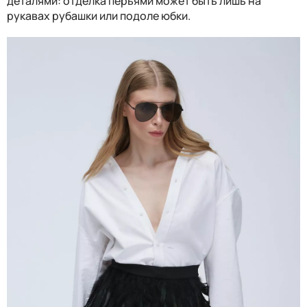
деталями: отделка перьями может быть лишь на
рукавах рубашки или подоле юбки.