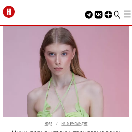
Перейти на главную
Telegram канал HEL
Группа HELLO В
Канал HELLO
МОДА
/
HELLO! РЕКОМЕНДУЕТ