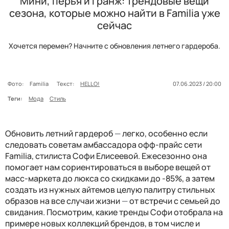
Мини, перья и гранж: трендовые вещи
сезона, которые можно найти в Familia уже
сейчас
Хочется перемен? Начните с обновления летнего гардероба.
Фото:
Familia
Текст:
HELLO!
07.06.2023 / 20:00
Теги:
Мода
Стиль
Обновить летний гардероб
—
легко, особенно если
следовать советам амбассадора офф-прайс сети
Familia, стилиста Софи Елисеевой. Ежесезонно она
помогает нам сориентироваться в выборе вещей от
масс-маркета до люкса со скидками до -85%, а затем
создать из нужных айтемов целую палитру стильных
образов на все случаи жизни
—
от встречи с семьей до
свидания. Посмотрим, какие тренды Софи отобрала на
примере новых коллекций брендов, в том числе и